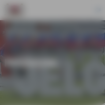
PASĀKUMI