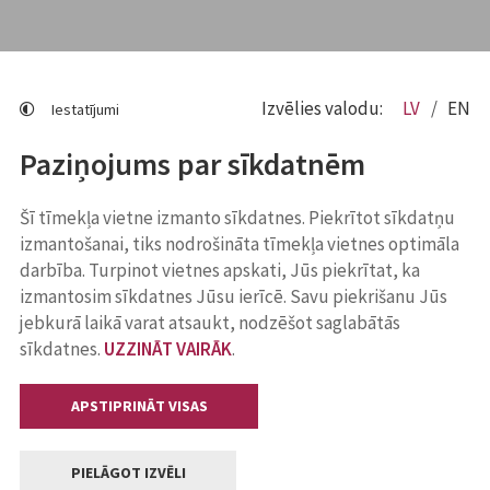
Izvēlies valodu:
LV
EN
Iestatījumi
Paziņojums par sīkdatnēm
Šī tīmekļa vietne izmanto sīkdatnes. Piekrītot sīkdatņu
izmantošanai, tiks nodrošināta tīmekļa vietnes optimāla
darbība. Turpinot vietnes apskati, Jūs piekrītat, ka
izmantosim sīkdatnes Jūsu ierīcē. Savu piekrišanu Jūs
jebkurā laikā varat atsaukt, nodzēšot saglabātās
sīkdatnes.
UZZINĀT VAIRĀK
.
APSTIPRINĀT VISAS
PIELĀGOT IZVĒLI