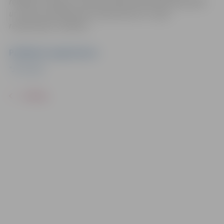
reklāmas mērķiem sacensību laikā uzņemtās fotogrāfijas
un video materiālus bez saskaņošanas ar tajās
redzamajiem cilvēkiem.
Pasākuma organizators
"JFC Viola"
ATPAKAĻ