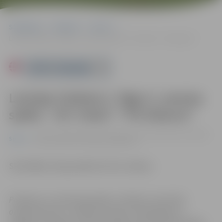
Sākumlapa
Pasākumi
Sports
Latvijas futbola 2. līgas 2. posma spēle: “JFC Viola”–“FK Aliance”
Powered by
Latvijas futbola 2. līgas 2. posma
spēle: “JFC Viola”–“FK Aliance”
07.09. 17:00 | Zemgales Olimpiskā centra Jāņa Lūša stadionā
Sports
Kronvalda ielā 24, Jelgavā |
0.00 eiro
Skatītājiem ieeja pasākumā bez maksas.
Pasākums var tikt fotografēts un filmēts. Sacensību
organizatoriem ir tiesības izmantot mārketinga un