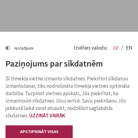
Izvēlies valodu:
LV
EN
Iestatījumi
Paziņojums par sīkdatnēm
Šī tīmekļa vietne izmanto sīkdatnes. Piekrītot sīkdatņu
izmantošanai, tiks nodrošināta tīmekļa vietnes optimāla
darbība. Turpinot vietnes apskati, Jūs piekrītat, ka
izmantosim sīkdatnes Jūsu ierīcē. Savu piekrišanu Jūs
jebkurā laikā varat atsaukt, nodzēšot saglabātās
sīkdatnes.
UZZINĀT VAIRĀK
.
APSTIPRINĀT VISAS