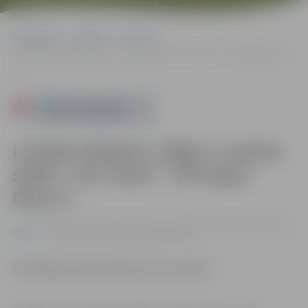
Sākumlapa
Pasākumi
Sports
Latvijas futbola 2. līgas 2. posma spēle: “JFC Viola”–“SK Super Nova
2”
Powered by
Latvijas futbola 2. līgas 2. posma
spēle: “JFC Viola”–“SK Super
Nova 2”
14.09. 17:00 | Zemgales Olimpiskā centra Jāņa Lūša stadionā
Sports
Kronvalda ielā 24, Jelgavā |
0.00 eiro
Skatītājiem ieeja pasākumā bez maksas.