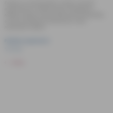
Pasākums var tikt fotografēts un filmēts. Sacensību
organizatoriem ir tiesības izmantot mārketinga un
reklāmas mērķiem sacensību laikā uzņemtās fotogrāfijas
un video materiālus bez saskaņošanas ar tajās
redzamajiem cilvēkiem.
Pasākuma organizators
"JFC Viola"
ATPAKAĻ