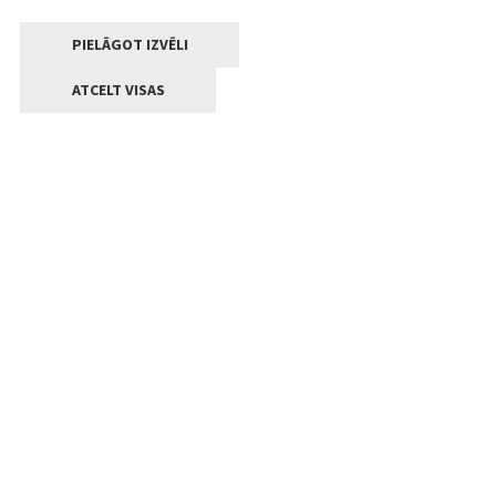
PIELĀGOT IZVĒLI
ATCELT VISAS
Kontakti
Jelgavas valstpilsētas pašvaldība
Lielā iela 11, Jelgava, LV-3001
+371 63005522
pasts@jelgava.lv