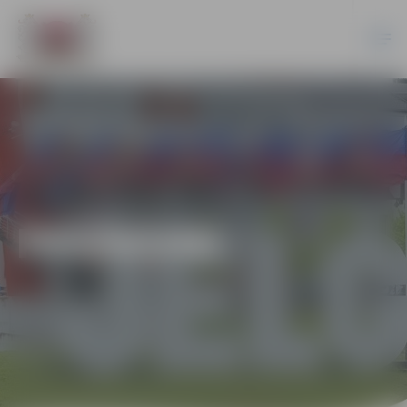
PASĀKUMI