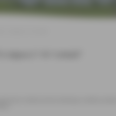
pēle: “FS Jelgava-2”–FK “Limbaži”
 “FS Jelgava-2”–FK “Limbaži”
ganizatoriem ir tiesības izmantot mārketinga un reklāmas mērķie
ēkiem.