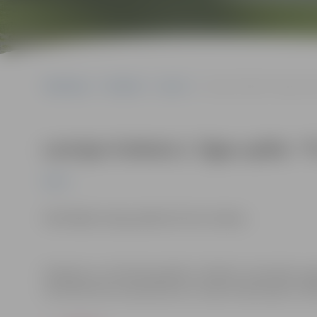
Sākumlapa
Pasākumi
Sports
Latvijas futbola 2. līgas s
Latvijas futbola 2. līgas spēle:
Sports
Skatītājiem ieeja pasākumā bez maksas.
Pasākums var tikt fotografēts un filmēts. Sacensību or
materiālus bez saskaņošanas ar tajās redzamajiem cilv