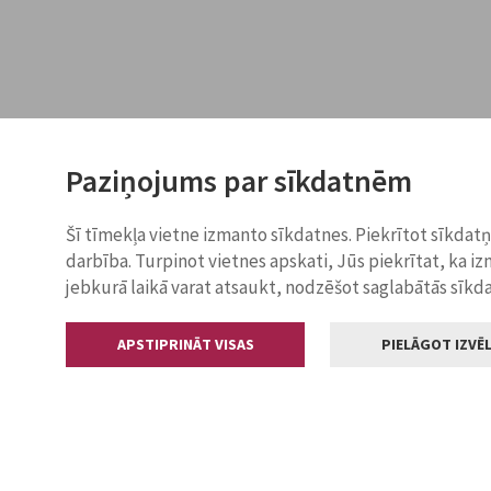
Paziņojums par sīkdatnēm
Šī tīmekļa vietne izmanto sīkdatnes. Piekrītot sīkdat
darbība. Turpinot vietnes apskati, Jūs piekrītat, ka i
jebkurā laikā varat atsaukt, nodzēšot saglabātās sīkd
APSTIPRINĀT VISAS
PIELĀGOT IZVĒL