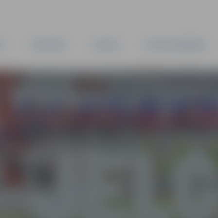
TA
PAŠVALDĪBA
IESTĀDES
KAPITĀLSABIEDRĪBAS