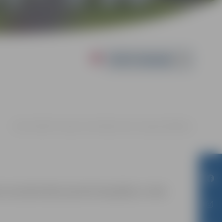
Powered by
14.04. 16:00 | FK "Jelgava" bāzē Kārklu ielā 6, Jelgavā |
0.00 eiro
m sacensību laikā uzņemtās fotogrāfijas un video