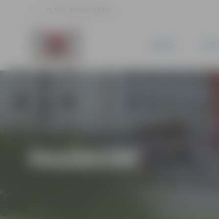
21.5 °C, 4.5 m/s, 54.8 %
JAUNUMI
PILSĒ
PASĀKUMI