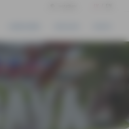
LV
EN
Iestatījumi
UZŅĒMĒJDARBĪBA
PAKALPOJUMI
KONTAKTI