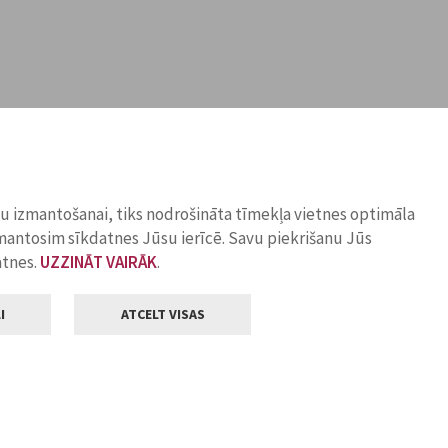
ņu izmantošanai, tiks nodrošināta tīmekļa vietnes optimāla
zmantosim sīkdatnes Jūsu ierīcē. Savu piekrišanu Jūs
atnes.
UZZINĀT VAIRĀK
.
I
ATCELT VISAS