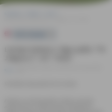
Sākumlapa
Pasākumi
Sports
Latvijas futbola 2. līgas spēle: “FS Jelgava-2”–JFC “Viola”
Powered by
Latvijas futbola 2. līgas spēle: “FS
Jelgava-2”–JFC “Viola”
08.06. 18:00 | FK "Jelgava" bāzē Kārklu ielā 6, Jelgavā |
0.00
Sports
eiro
Skatītājiem ieeja pasākumā bez maksas.
Pasākums var tikt fotografēts un filmēts. Sacensību
organizatoriem ir tiesības izmantot mārketinga un