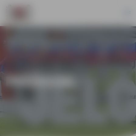
PASĀKUMI