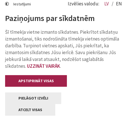
Izvēlies valodu:
LV
EN
Iestatījumi
Paziņojums par sīkdatnēm
Šī tīmekļa vietne izmanto sīkdatnes. Piekrītot sīkdatņu
izmantošanai, tiks nodrošināta tīmekļa vietnes optimāla
darbība. Turpinot vietnes apskati, Jūs piekrītat, ka
izmantosim sīkdatnes Jūsu ierīcē. Savu piekrišanu Jūs
jebkurā laikā varat atsaukt, nodzēšot saglabātās
sīkdatnes.
UZZINĀT VAIRĀK
.
APSTIPRINĀT VISAS
PIELĀGOT IZVĒLI
ATCELT VISAS