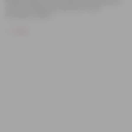
reklāmas mērķiem sacensību laikā uzņemtās fotogrāfijas
un video materiālus bez saskaņošanas ar tajās
redzamajiem cilvēkiem.
ATPAKAĻ