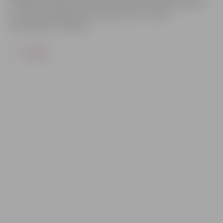
reklāmas mērķiem sacensību laikā uzņemtās fotogrāfijas
un video materiālus bez saskaņošanas ar tajās
redzamajiem cilvēkiem.
ATPAKAĻ