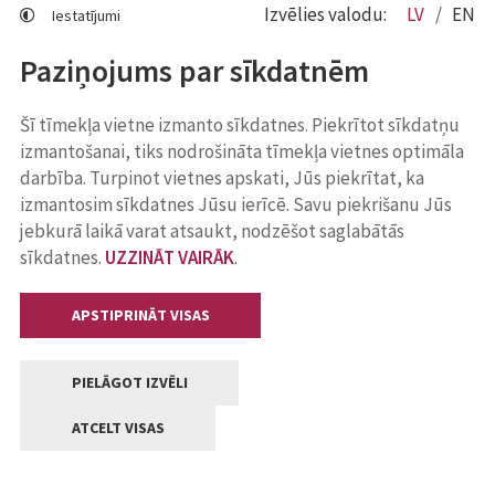
Izvēlies valodu:
LV
EN
Iestatījumi
Paziņojums par sīkdatnēm
Šī tīmekļa vietne izmanto sīkdatnes. Piekrītot sīkdatņu
izmantošanai, tiks nodrošināta tīmekļa vietnes optimāla
darbība. Turpinot vietnes apskati, Jūs piekrītat, ka
izmantosim sīkdatnes Jūsu ierīcē. Savu piekrišanu Jūs
jebkurā laikā varat atsaukt, nodzēšot saglabātās
sīkdatnes.
UZZINĀT VAIRĀK
.
APSTIPRINĀT VISAS
PIELĀGOT IZVĒLI
ATCELT VISAS