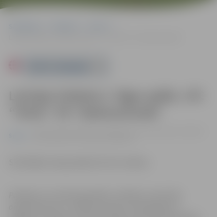
Sākumlapa
Pasākumi
Sports
Latvijas futbola 2. līgas spēle: JFC “Viola”–FK “Ķekava/Auda”
Powered by
Latvijas futbola 2. līgas spēle: JFC
“Viola”–FK “Ķekava/Auda”
29.06. 18:00 | Zemgales Olimpiskā centra Jāņa Lūša stadionā
Sports
Kronvalda ielā 24, Jelgavā |
0.00 eiro
Skatītājiem ieeja pasākumā bez maksas.
Pasākums var tikt fotografēts un filmēts. Sacensību
organizatoriem ir tiesības izmantot mārketinga un