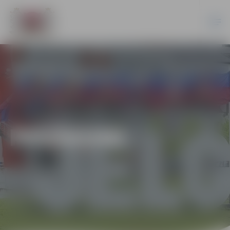
PASĀKUMI