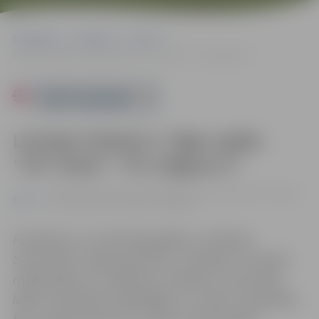
Sākumlapa
Pasākumi
Sports
Latvijas futbola 2. līgas spēle: “JFC Viola”–“FS Jelgava-2”
Powered by
Latvijas futbola 2. līgas spēle:
“JFC Viola”–“FS Jelgava-2”
03.08. 19:00 | Zemgales Olimpiskā centra Jāņa Lūša stadionā
Sports
Kronvalda ielā 24, Jelgavā |
0.00 eiro
Pasākums var tikt fotografēts un filmēts.
Sacensību organizatoriem ir tiesības izmantot
mārketinga un reklāmas mērķiem sacensību
laikā uzņemtās fotogrāfijas un video materiālus