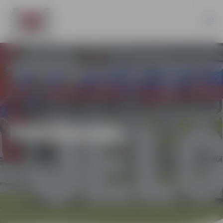
PASĀKUMI