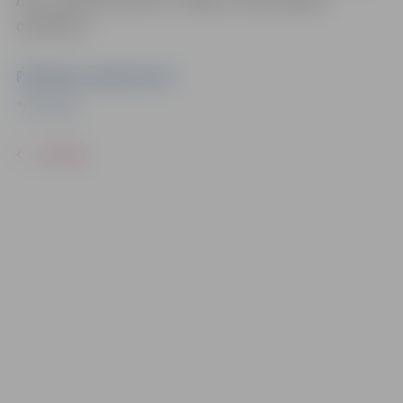
bez saskaņošanas ar tajās redzamajiem
cilvēkiem.
Pasākuma organizators
"JFC Viola"
ATPAKAĻ