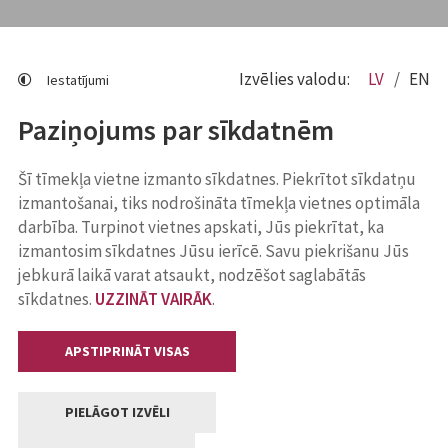
Izvēlies valodu:
LV
EN
Iestatījumi
Paziņojums par sīkdatnēm
Šī tīmekļa vietne izmanto sīkdatnes. Piekrītot sīkdatņu
izmantošanai, tiks nodrošināta tīmekļa vietnes optimāla
darbība. Turpinot vietnes apskati, Jūs piekrītat, ka
izmantosim sīkdatnes Jūsu ierīcē. Savu piekrišanu Jūs
jebkurā laikā varat atsaukt, nodzēšot saglabātās
sīkdatnes.
UZZINĀT VAIRĀK
.
APSTIPRINĀT VISAS
PIELĀGOT IZVĒLI