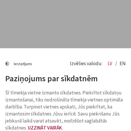
Izvēlies valodu:
LV
EN
Iestatījumi
Paziņojums par sīkdatnēm
Šī tīmekļa vietne izmanto sīkdatnes. Piekrītot sīkdatņu
izmantošanai, tiks nodrošināta tīmekļa vietnes optimāla
darbība. Turpinot vietnes apskati, Jūs piekrītat, ka
izmantosim sīkdatnes Jūsu ierīcē. Savu piekrišanu Jūs
jebkurā laikā varat atsaukt, nodzēšot saglabātās
sīkdatnes.
UZZINĀT VAIRĀK
.