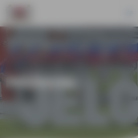
PASĀKUMI