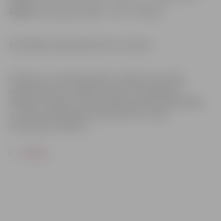
20:00
vīriešu grupas spēle: “U-20”–“Mītava”
Skatītājiem ieeja pasākumā bez maksas.
Pasākums var tikt fotografēts un filmēts. Sacensību
organizatoriem ir tiesības izmantot mārketinga un
reklāmas mērķiem sacensību laikā uzņemtās fotogrāfijas
un video materiālus bez saskaņošanas ar tajās
redzamajiem cilvēkiem.
ATPAKAĻ