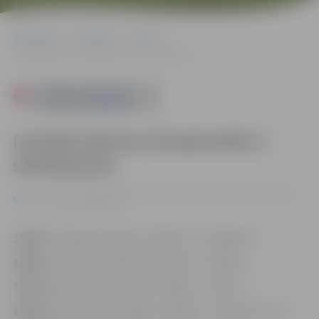
Sākumlapa
Pasākumi
Sports
Latvijas lakrosa čempionāta 2. sabraukums
Powered by
Latvijas lakrosa čempionāta 2.
sabraukums
12.05. 16:00 | Zemgales Olimpiskajā centrā Kronvalda ielā 24,
Sports
Jelgavā |
0.00 eiro
16:00
U-10 grupas spēle: “Griffins A”–“Griffins B”
16:00
U-15 grupas spēle: “Mītava B”–“Griffins”
17:00
vīriešu grupas spēle: “Griffins”–“Archer”
18:30
sieviešu grupas spēle: “Griffins”–“Lady lacrosse”