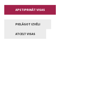
APSTIPRINĀT VISAS
PIELĀGOT IZVĒLI
ATCELT VISAS
Kontakti
Jelgavas valstpilsētas pašvaldība
Lielā iela 11, Jelgava, LV-3001
+371 63005522