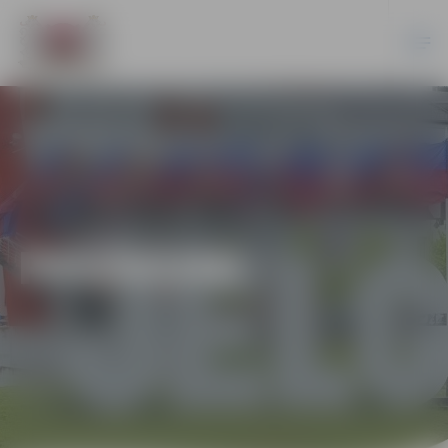
PASĀKUMI