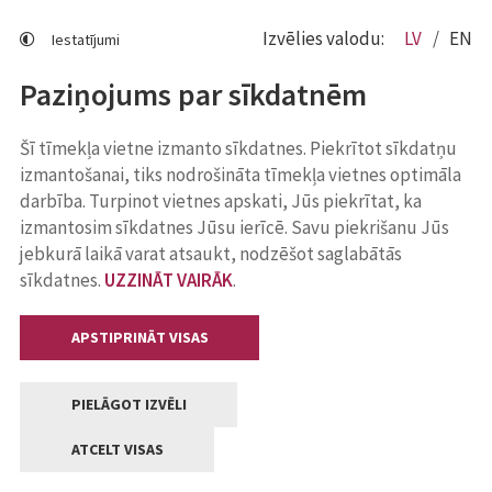
Izvēlies valodu:
LV
EN
Iestatījumi
Paziņojums par sīkdatnēm
Šī tīmekļa vietne izmanto sīkdatnes. Piekrītot sīkdatņu
izmantošanai, tiks nodrošināta tīmekļa vietnes optimāla
darbība. Turpinot vietnes apskati, Jūs piekrītat, ka
izmantosim sīkdatnes Jūsu ierīcē. Savu piekrišanu Jūs
jebkurā laikā varat atsaukt, nodzēšot saglabātās
sīkdatnes.
UZZINĀT VAIRĀK
.
APSTIPRINĀT VISAS
PIELĀGOT IZVĒLI
ATCELT VISAS