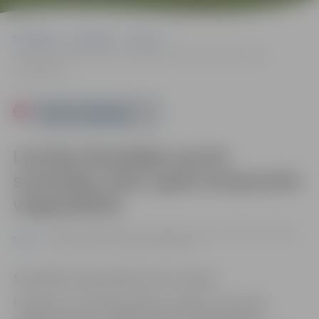
Sākumlapa
Pasākumi
Sports
Latvijas Neredzīgo sporta savienības 2023. gada čempionāts
vieglatlētikā
Powered by
Latvijas Neredzīgo sporta
savienības 2023. gada čempionāts
vieglatlētikā
10.09. 12:00 | Zemgales Olimpiskā centra Jāņa Lūša stadions,
Sports
Kronvalda iela 24, Jelgava |
0.00 eiro
Skatītājiem ieeja pasākumā bez maksas.
Pasākums var tikt fotografēts un filmēts. Sacensību