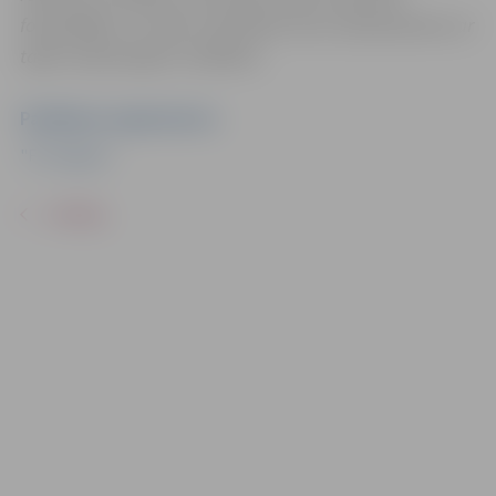
fotogrāfijas un video materiālus bez saskaņošanas ar
tajās redzamajiem cilvēkiem.
Pasākuma organizators
"FS Jelgava"
ATPAKAĻ