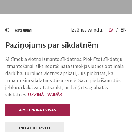
Izvēlies valodu:
LV
EN
Iestatījumi
Paziņojums par sīkdatnēm
Šī tīmekļa vietne izmanto sīkdatnes. Piekrītot sīkdatņu
izmantošanai, tiks nodrošināta tīmekļa vietnes optimāla
darbība. Turpinot vietnes apskati, Jūs piekrītat, ka
izmantosim sīkdatnes Jūsu ierīcē. Savu piekrišanu Jūs
jebkurā laikā varat atsaukt, nodzēšot saglabātās
sīkdatnes.
UZZINĀT VAIRĀK
.
APSTIPRINĀT VISAS
PIELĀGOT IZVĒLI