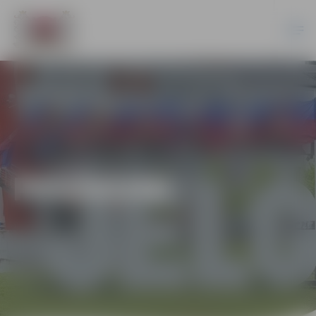
PASĀKUMI