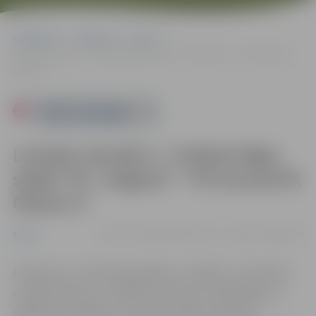
Sākumlapa
Pasākumi
Sports
Latvijas sieviešu 1. futbola līgas spēle: FK “Jelgava”–“FK Iecava/FK
Olaine-2”
Powered by
Latvijas sieviešu 1. futbola līgas
spēle: FK “Jelgava”–“FK Iecava/FK
Olaine-2”
29.06. 19:30 | Bāzē Kārklu ielā 6, Jelgavā |
0.00 eiro
Sports
Pasākums var tikt fotografēts un filmēts. Sacensību
organizatoriem ir tiesības izmantot mārketinga un
reklāmas mērķiem sacensību laikā uzņemtās