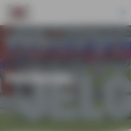
PASĀKUMI