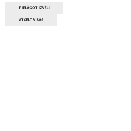
PIELĀGOT IZVĒLI
ATCELT VISAS
Kontakti
Jelgavas valstpilsētas pašvaldība
Lielā iela 11, Jelgava, LV-3001
+371 63005522
pasts@jelgava.lv
Klientu apkalpošana