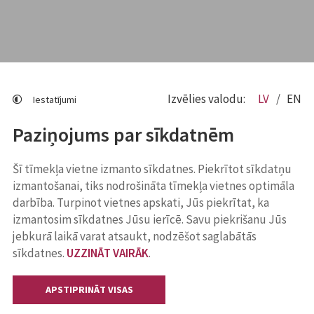
Izvēlies valodu:
LV
EN
Iestatījumi
Paziņojums par sīkdatnēm
Šī tīmekļa vietne izmanto sīkdatnes. Piekrītot sīkdatņu
izmantošanai, tiks nodrošināta tīmekļa vietnes optimāla
darbība. Turpinot vietnes apskati, Jūs piekrītat, ka
izmantosim sīkdatnes Jūsu ierīcē. Savu piekrišanu Jūs
jebkurā laikā varat atsaukt, nodzēšot saglabātās
sīkdatnes.
UZZINĀT VAIRĀK
.
APSTIPRINĀT VISAS