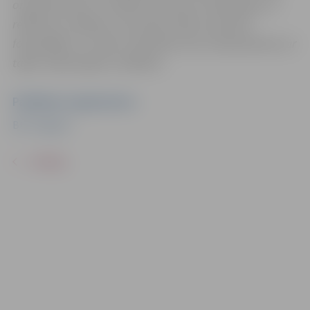
organizatoriem ir tiesības izmantot mārketinga un
reklāmas mērķiem sacensību laikā uzņemtās
fotogrāfijas un video materiālus bez saskaņošanas ar
tajās redzamajiem cilvēkiem.
Pasākuma organizators
BK "Jelgava"
ATPAKAĻ