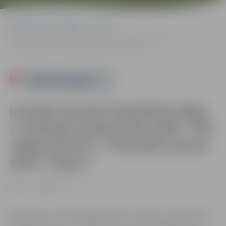
Sākumlapa
Pasākumi
Sports
Latvijas sieviešu basketbola līgas 2. divīzijas čempionāta spēle: “BK
Jelgava/BJSS”–“Ventspils sporta skola “Spars””
Powered by
Latvijas sieviešu basketbola līgas
2. divīzijas čempionāta spēle: “BK
Jelgava/BJSS”–“Ventspils sporta
skola “Spars””
19.11. 20:00 | Jelgavas sporta halle, Mātera iela 44a, Jelgava |
Sports
0.00 eiro
Pasākums var tikt fotografēts un filmēts. Sacensību