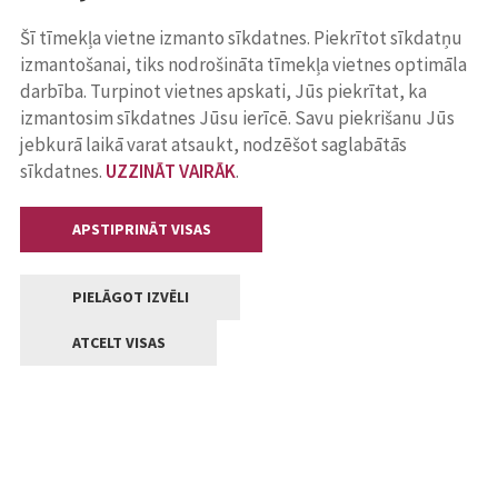
Šī tīmekļa vietne izmanto sīkdatnes. Piekrītot sīkdatņu
izmantošanai, tiks nodrošināta tīmekļa vietnes optimāla
darbība. Turpinot vietnes apskati, Jūs piekrītat, ka
izmantosim sīkdatnes Jūsu ierīcē. Savu piekrišanu Jūs
jebkurā laikā varat atsaukt, nodzēšot saglabātās
sīkdatnes.
UZZINĀT VAIRĀK
.
APSTIPRINĀT VISAS
PIELĀGOT IZVĒLI
ATCELT VISAS