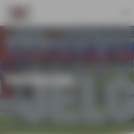
PASĀKUMI