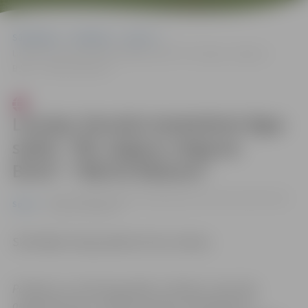
Sākumlapa
Pasākumi
Sports
Latvijas Sieviešu basketbola līgas spēle: “BK Jelgava-Jelgavas
BJSS”–“RBJSS Rīdzene”
Latvijas Sieviešu basketbola līgas
spēle: “BK Jelgava-Jelgavas
BJSS”–“RBJSS Rīdzene”
14.02. 19:00 | Zemgales Olimpiskajā centrā Kronvalda ielā 24,
Sports
Jelgavā |
0.00 eiro
Skatītājiem ieeja pasākumā bez maksas.
Pasākums var tikt fotografēts un filmēts. Sacensību
organizatoriem ir tiesības izmantot mārketinga un