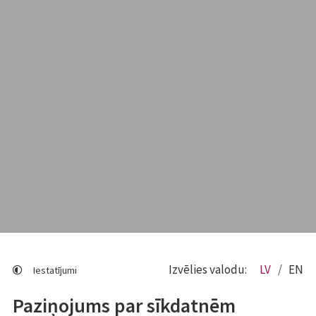
Izvēlies valodu:
LV
EN
Iestatījumi
Paziņojums par sīkdatnēm