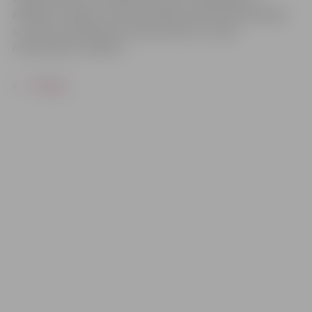
reklāmas mērķiem sacensību laikā uzņemtās fotogrāfijas
un video materiālus bez saskaņošanas ar tajās
redzamajiem cilvēkiem.
ATPAKAĻ