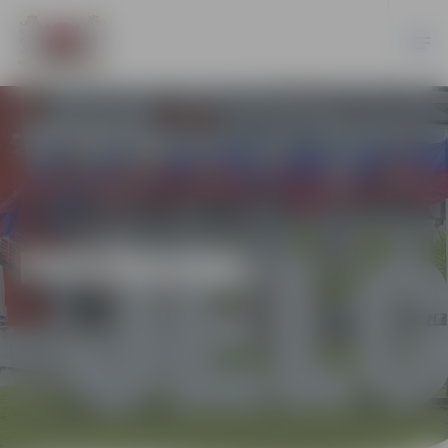
PASĀKUMI