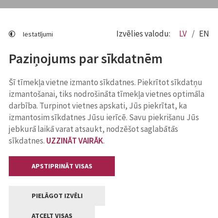
Izvēlies valodu:
LV
EN
Iestatījumi
Paziņojums par sīkdatnēm
Šī tīmekļa vietne izmanto sīkdatnes. Piekrītot sīkdatņu
izmantošanai, tiks nodrošināta tīmekļa vietnes optimāla
darbība. Turpinot vietnes apskati, Jūs piekrītat, ka
izmantosim sīkdatnes Jūsu ierīcē. Savu piekrišanu Jūs
jebkurā laikā varat atsaukt, nodzēšot saglabātās
sīkdatnes.
UZZINĀT VAIRĀK
.
APSTIPRINĀT VISAS
PIELĀGOT IZVĒLI
ATCELT VISAS