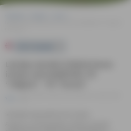
Sākumlapa
Pasākumi
Sports
Latvijas sieviešu futbola kausa izcīņas ceturtdaļfināls: FK “Jelgava” –
FK “Iecava”
Powered by
Latvijas sieviešu futbola kausa
izcīņas ceturtdaļfināls: FK
“Jelgava” – FK “Iecava”
26.07. 19:30 | FK "Jelgava" bāze, Kārklu iela 6, Jelgava |
0.00
Sports
eiro
Skatītājiem ieeja pasākumā bez maksas.
Pasākums var tikt fotografēts un filmēts. Sacensību