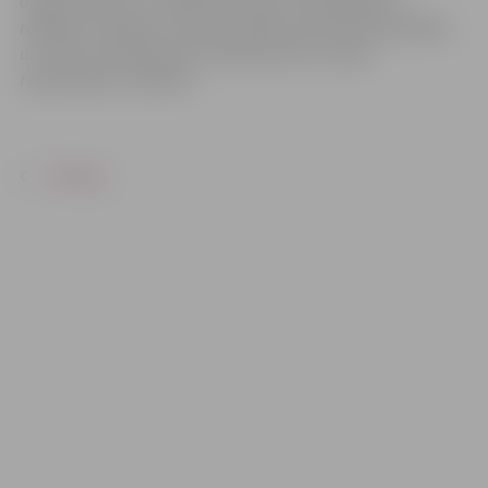
organizatoriem ir tiesības izmantot mārketinga un
reklāmas mērķiem sacensību laikā uzņemtās fotogrāfijas
un video materiālus bez saskaņošanas ar tajās
redzamajiem cilvēkiem.
ATPAKAĻ