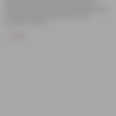
organizatoriem ir tiesības izmantot mārketinga un
reklāmas mērķiem sacensību laikā uzņemtās fotogrāfijas
un video materiālus bez saskaņošanas ar tajās
redzamajiem cilvēkiem.
ATPAKAĻ