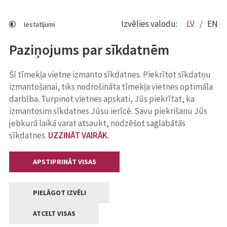
Izvēlies valodu:
LV
EN
Iestatījumi
Paziņojums par sīkdatnēm
Šī tīmekļa vietne izmanto sīkdatnes. Piekrītot sīkdatņu
izmantošanai, tiks nodrošināta tīmekļa vietnes optimāla
darbība. Turpinot vietnes apskati, Jūs piekrītat, ka
izmantosim sīkdatnes Jūsu ierīcē. Savu piekrišanu Jūs
jebkurā laikā varat atsaukt, nodzēšot saglabātās
sīkdatnes.
UZZINĀT VAIRĀK
.
APSTIPRINĀT VISAS
PIELĀGOT IZVĒLI
ATCELT VISAS