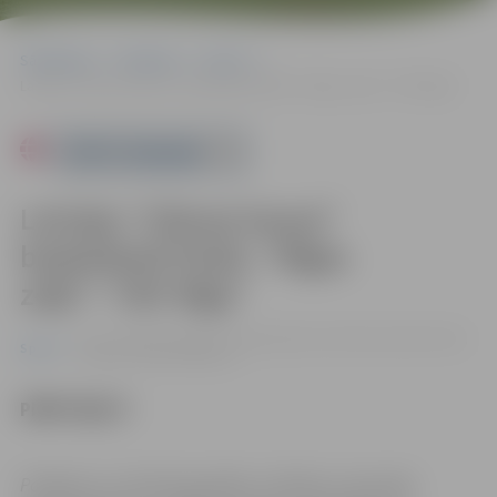
Sākumlapa
Pasākumi
Sports
Latvijas “Užavas kausa” basketbolā fināls: “Rīgas zeļļi”–”VEF Rīga”
Powered by
Latvijas “Užavas kausa”
basketbolā fināls: “Rīgas
zeļļi”–”VEF Rīga”
17.02. 19:30 | Zemgales Olimpiskajā centrā Kronvalda ielā 24,
Sports
Jelgavā |
5.00–25.00 eiro
PIRKT BIĻETI
Pasākums var tikt fotografēts un filmēts. Sacensību