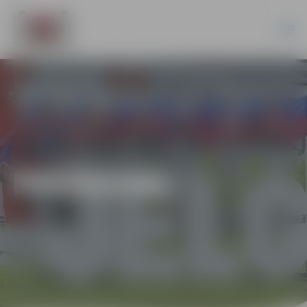
PASĀKUMI