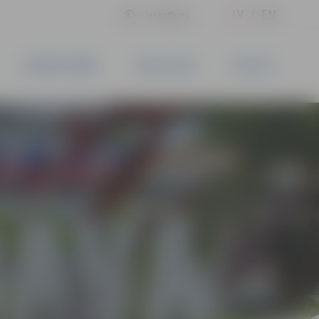
LV
EN
Iestatījumi
UZŅĒMĒJDARBĪBA
PAKALPOJUMI
KONTAKTI