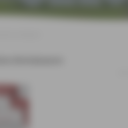
umēniskais dievkalpojums
kais dievkalpojums
18.11