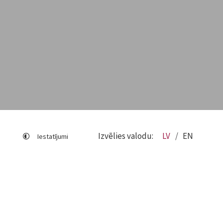
Izvēlies valodu:
LV
EN
Iestatījumi