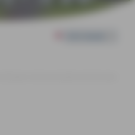
Powered by
. 10:00 | Jelgavas svētās Annas prokatedrāle, Lielā iela 22A, Jelgava