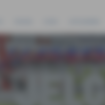
TA
PAŠVALDĪBA
IESTĀDES
KAPITĀLSABIEDRĪBAS