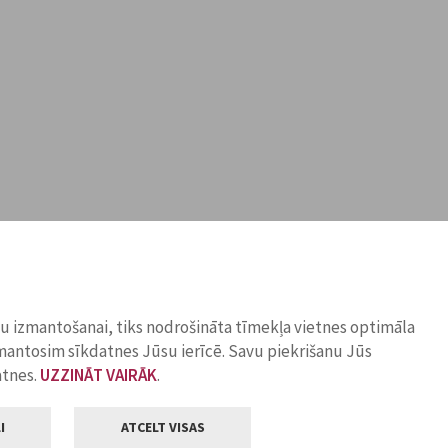
ņu izmantošanai, tiks nodrošināta tīmekļa vietnes optimāla
zmantosim sīkdatnes Jūsu ierīcē. Savu piekrišanu Jūs
atnes.
UZZINĀT VAIRĀK
.
I
ATCELT VISAS