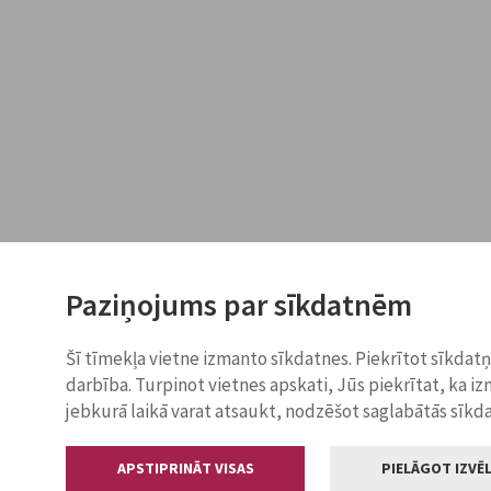
Paziņojums par sīkdatnēm
Šī tīmekļa vietne izmanto sīkdatnes. Piekrītot sīkdat
darbība. Turpinot vietnes apskati, Jūs piekrītat, ka i
jebkurā laikā varat atsaukt, nodzēšot saglabātās sīkd
APSTIPRINĀT VISAS
PIELĀGOT IZVĒL