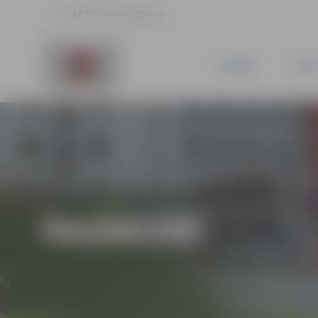
24.8 °C, 2.5 m/s, 66.1 %
JAUNUMI
PILSĒ
PASĀKUMI