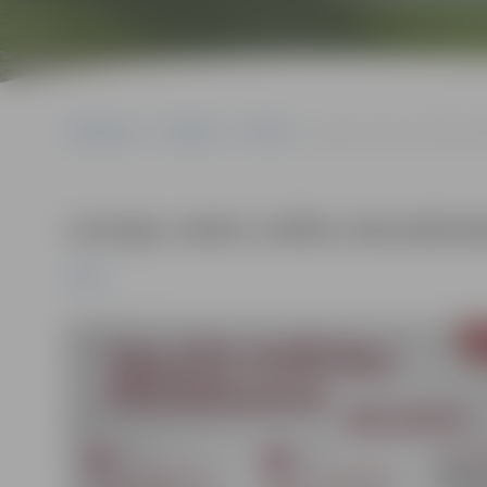
Sākumlapa
Pasākumi
Pilsēta
Latvijas valsts svētku ek
Latvijas valsts svētku ekumēnis
Pilsēta