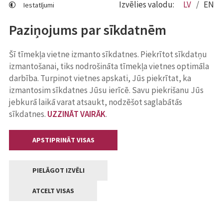
Izvēlies valodu:
LV
EN
Iestatījumi
Paziņojums par sīkdatnēm
Šī tīmekļa vietne izmanto sīkdatnes. Piekrītot sīkdatņu
izmantošanai, tiks nodrošināta tīmekļa vietnes optimāla
darbība. Turpinot vietnes apskati, Jūs piekrītat, ka
izmantosim sīkdatnes Jūsu ierīcē. Savu piekrišanu Jūs
jebkurā laikā varat atsaukt, nodzēšot saglabātās
sīkdatnes.
UZZINĀT VAIRĀK
.
APSTIPRINĀT VISAS
PIELĀGOT IZVĒLI
ATCELT VISAS