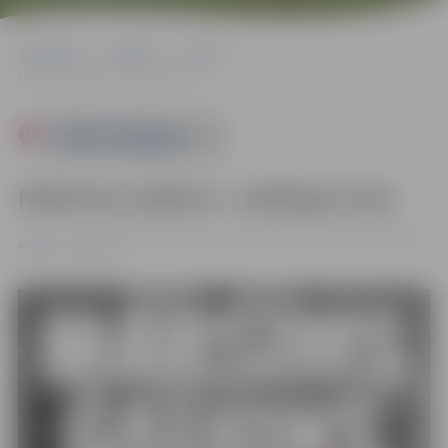
Sākumlapa
Pasākumi
Pilsēta
Maksims Galkins: Jubilejas tūre
Powered by
Maksims Galkins: Jubilejas tūre
15.08. 18:00 | Brīvdabas koncertzāle “Mītava |
125, 105, 83, 73,
Pilsēta
62, 52 €