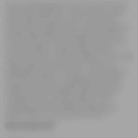
Viņam ir tikai 50, bet šķiet, ka viņš ir ar mums visu mūžu!
Kopš pirmās parādīšanās uz skatuves Maksims ir kļuvis
par sava laika kamertoni: asu, precīzu, bet vienmēr
cerību dodošu uz labāku nākotni. Jubilejas programmā
skatītājus gaida labākie no iemīļotajiem numuriem un,
protams, jauni joki, kurus jūs noteikti atstāstīsiet tiem,
kuri nebūs atnākuši uz Maksima Galkina koncertu.
Humors bez filtriem, ironija bez robežām un šī vienreizējā
viegluma sajūta, kas vieno paaudzes. Šis koncerts
neapšaubāmi būs īpašs, bet vakars – svinīgs, sirsnīgs un
košs! Dāvana jubilāram — nemainīgi pilnas zāles. Nav
noslēpums, ka jau vairākus gadus biļetes uz Maksima
Galkina koncertiem Latvijā tiek izpirktas ilgi pirms
uzstāšanās datuma. Taču galvenā dāvana — jūsu
priecīgās sejas zālē. Par smiekliem parūpēsies pats
Maksims. Biļetes cena 125, 105, 83, 73, 62, 52 €.
Biļetes pieejamas BP