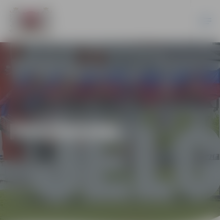
PASĀKUMI