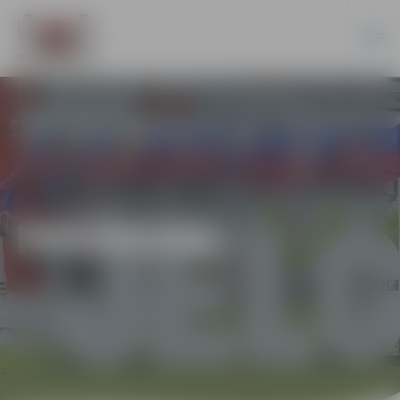
PASĀKUMI