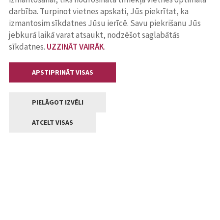
darbība. Turpinot vietnes apskati, Jūs piekrītat, ka
izmantosim sīkdatnes Jūsu ierīcē. Savu piekrišanu Jūs
jebkurā laikā varat atsaukt, nodzēšot saglabātās
sīkdatnes.
UZZINĀT VAIRĀK
.
APSTIPRINĀT VISAS
PIELĀGOT IZVĒLI
ATCELT VISAS
Kontakti