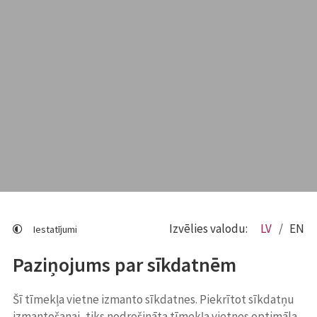
Izvēlies valodu:
LV
EN
Iestatījumi
Paziņojums par sīkdatnēm
Šī tīmekļa vietne izmanto sīkdatnes. Piekrītot sīkdatņu
izmantošanai, tiks nodrošināta tīmekļa vietnes optimāla