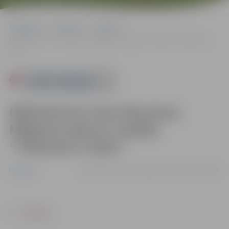
Sākumlapa
Pasākumi
Izstādes
Mākslinieces Imas Mauriņas-Mīlgrāves gleznu izstāde “Tikšanās ar
laiku”
Powered by
Mākslinieces Imas Mauriņas-
Mīlgrāves gleznu izstāde
“Tikšanās ar laiku”
no 26.08. līdz 02.10. | Jelgavas Vecpilsētas mājā
Izstādes
ATPAKAĻ