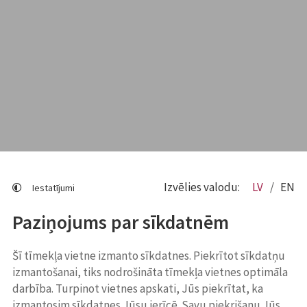
Izvēlies valodu:
LV
EN
Iestatījumi
Paziņojums par sīkdatnēm
Šī tīmekļa vietne izmanto sīkdatnes. Piekrītot sīkdatņu
izmantošanai, tiks nodrošināta tīmekļa vietnes optimāla
darbība. Turpinot vietnes apskati, Jūs piekrītat, ka
izmantosim sīkdatnes Jūsu ierīcē. Savu piekrišanu Jūs