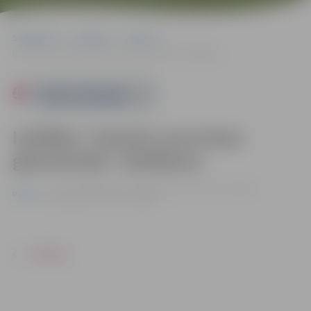
Sākumlapa
Pasākumi
Pilsēta
Izstādes “Imanta Lancmaņa glezniecība” atklāšana
Powered by
Izstādes “Imanta Lancmaņa
glezniecība” atklāšana
15.11. 17:00 | Ģ. Eliasa Jelgavas vēstures un muzejā,
Pilsēta
Akadēmijas ielā 10, Jelgavā
ATPAKAĻ