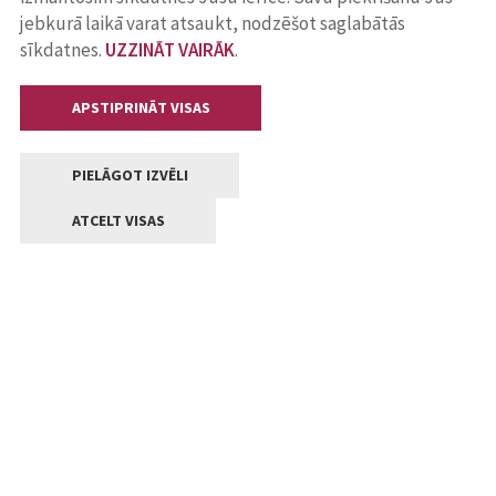
jebkurā laikā varat atsaukt, nodzēšot saglabātās
sīkdatnes.
UZZINĀT VAIRĀK
.
APSTIPRINĀT VISAS
PIELĀGOT IZVĒLI
ATCELT VISAS
Kontakti
Jelgavas valstpilsētas pašvaldība