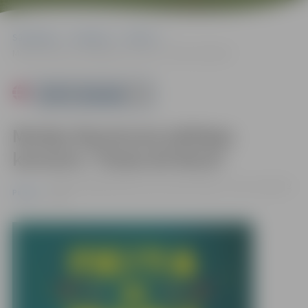
Sākumlapa
Pasākumi
Pilsēta
Marijas Naumovas jubilejas koncerts “Fiesta de Maria”
Powered by
Marijas Naumovas jubilejas
koncerts “Fiesta de Maria”
24.08. 19:00 | Brīvdabas koncertzālē “Mītava” Pasta salā |
€12
Pilsēta
- €30