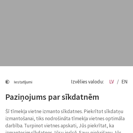
Izvēlies valodu:
LV
EN
Iestatījumi
Paziņojums par sīkdatnēm
Šī tīmekļa vietne izmanto sīkdatnes. Piekrītot sīkdatņu
izmantošanai, tiks nodrošināta tīmekļa vietnes optimāla
darbība. Turpinot vietnes apskati, Jūs piekrītat, ka
izmantosim sīkdatnes Jūsu ierīcē. Savu piekrišanu Jūs