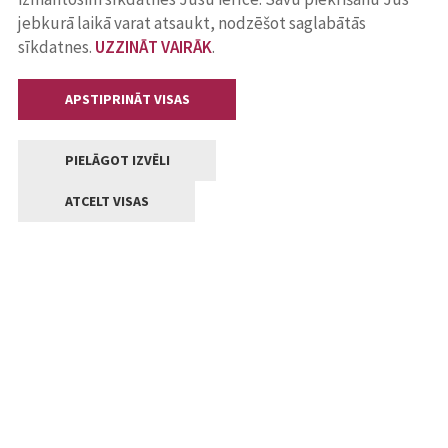
jebkurā laikā varat atsaukt, nodzēšot saglabātās
sīkdatnes.
UZZINĀT VAIRĀK
.
APSTIPRINĀT VISAS
PIELĀGOT IZVĒLI
ATCELT VISAS
Kontakti
Jelgavas valstpilsētas pašvaldība