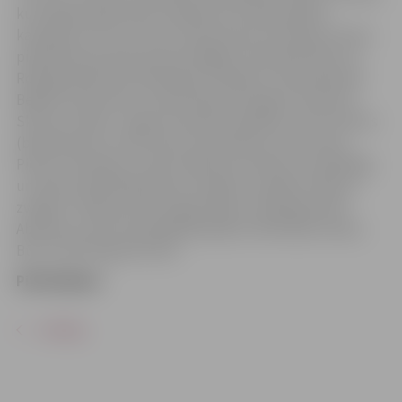
kurš šajā projektā būs tandēmā ar brazīļu ģitāras
kavakiņjo virtuozu Žorisu Viskuesnelu (Francija). Viņiem
piebiedrosies perkusionisti Migels H.Džiraldi (Čīle) un
Rodrigo Manfrinati (Brazīlija). Piedalās: mūziķi Rolands
Beļēvičs (klavieres), Andris Buiķis (bungas), Norberts
Skraucis (bass), Jegors Kovaikovs (ģitāra), Artūrs Noviks
(bandoneons), Zintis Žvarts (saksofons), Normunds
Piesis (trompete), Uldis Ziediņš (trombons), dziedātāja
un aktrise Līga Robežniece (vokāls), projekta “Dejo ar
zvaigzni” deju partneris Agnis Rūja un dejotāja Viola
Abramova, kā arī ugunīgā dejotāja no Brazīlijas Vanesa.
Būs arī pārsteiguma viesi.
Pirkt biļetes
ATPAKAĻ