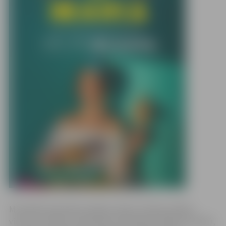
Muzikālā materiāla aranžijas veidos mūziķis, ģitāras
virtuozs, čellists, komponists Sebastjens Žinjo (Francija),