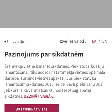
Izvēlies valodu:
LV
EN
Iestatījumi
Paziņojums par sīkdatnēm
Šī tīmekļa vietne izmanto sīkdatnes. Piekrītot sīkdatņu
izmantošanai, tiks nodrošināta tīmekļa vietnes optimāla
darbība. Turpinot vietnes apskati, Jūs piekrītat, ka
izmantosim sīkdatnes Jūsu ierīcē. Savu piekrišanu Jūs
jebkurā laikā varat atsaukt, nodzēšot saglabātās
sīkdatnes.
UZZINĀT VAIRĀK
.
APSTIPRINĀT VISAS