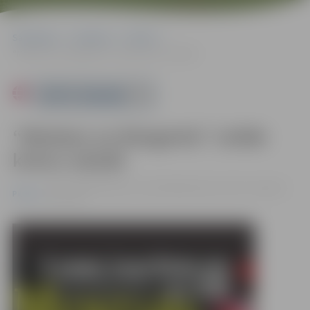
Sākumlapa
Pasākumi
Pilsēta
“Meistars un Margarita”. Izrāde krievu valodā
Powered by
“Meistars un Margarita”. Izrāde
krievu valodā
08.11. 19:00 | Kultūras namā Krišjāņa Barona ielā 6, Jelgavā |
Pilsēta
€15 - €45