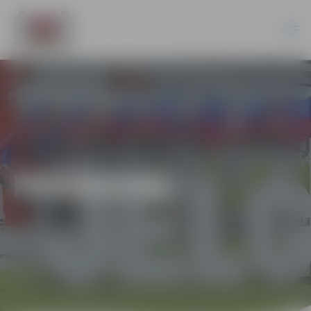
PASĀKUMI