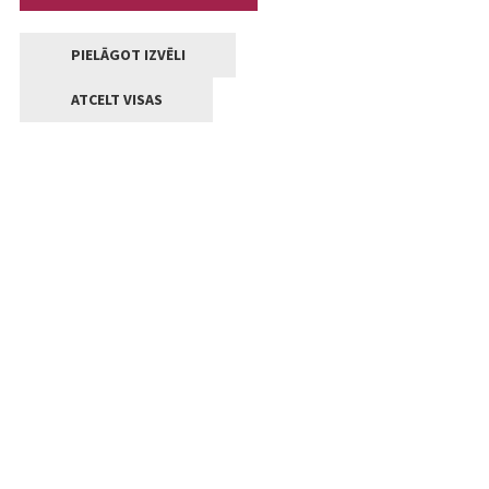
PIELĀGOT IZVĒLI
ATCELT VISAS
Kontakti
Jelgavas valstpilsētas pašvaldība
Lielā iela 11, Jelgava, LV-3001
+371 63005522
pasts@jelgava.lv