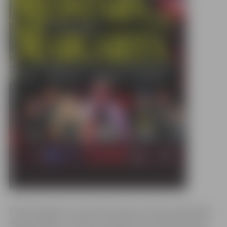
Mihaila Bulgakova slavenā literatūras darba mūsdienīga
interpretācija – stāsts par mīlestību, kas spēj pārvarēt