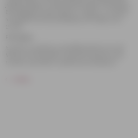
jebkādus šķēršļus. Lomās: Diāna Rozovļana, Ivars Kalniņš,
Boris Bogdanovs, Igors Haļizovs u.c. Ilgums – 2 st. 40 min.
ar starpbrīdi. Vecuma ierobežojums: 16+. Biļešu cena –
15–45 €.
Pirkt biļetes
Ierodoties uz pasākumu, apmeklētājs piekrīt, ka var tikt
filmēts un/vai fotogrāfēts. Uzņemtais materiāls var tikt
translēts, reproducēts un izplatīts bez ierobežojuma.
ATPAKAĻ