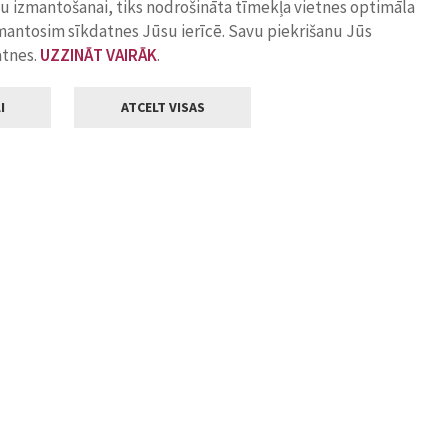
ņu izmantošanai, tiks nodrošināta tīmekļa vietnes optimāla
zmantosim sīkdatnes Jūsu ierīcē. Savu piekrišanu Jūs
atnes.
UZZINĀT VAIRĀK
.
I
ATCELT VISAS
Klientu apkalpošana
ilsētas pašvaldība
Darba laiks
, Jelgava, LV-3001
Pirmdienās
8.00 - 18.00
Otrdienās
8.00 - 17.00
22
Trešdienās
8.00 - 17.00
va.lv
Ceturtdienās
8.00 - 17.00
Piektdienās
8.00 - 14.30