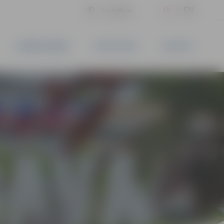
LV
EN
Iestatījumi
UZŅĒMĒJDARBĪBA
PAKALPOJUMI
KONTAKTI