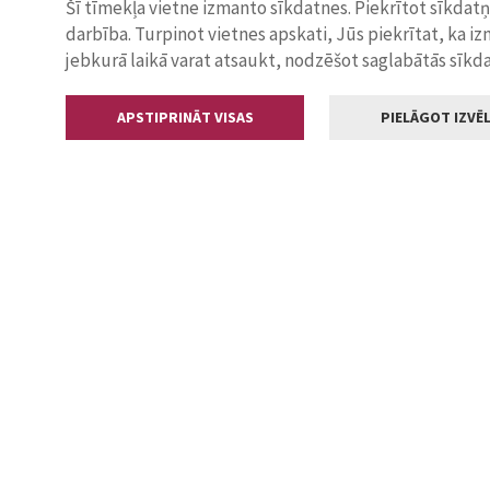
Šī tīmekļa vietne izmanto sīkdatnes. Piekrītot sīkdat
darbība. Turpinot vietnes apskati, Jūs piekrītat, ka i
jebkurā laikā varat atsaukt, nodzēšot saglabātās sīkd
APSTIPRINĀT VISAS
PIELĀGOT IZVĒL
Kontakti
Jelgavas valstp
Lielā iela 11
+371 630055
pasts@jelga