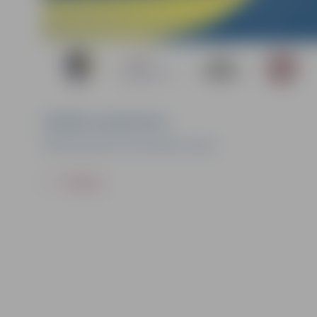
Pasākuma organizators
Ādolfa Alunāna memoriālais muzejs
ATPAKAĻ