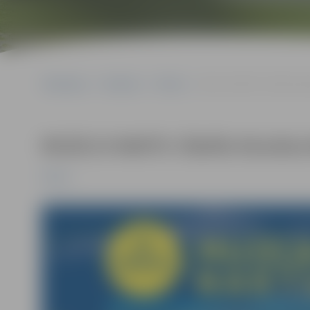
Sākumlapa
Pasākumi
Pilsēta
MUZEJU NAKTS: Ādolfa Alun
MUZEJU NAKTS: Ādolfa Alunāna 
Pilsēta