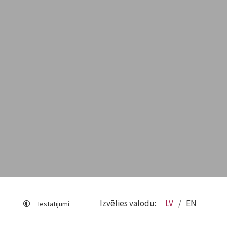
Izvēlies valodu:
LV
EN
Iestatījumi