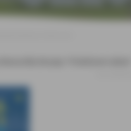
āna Memoriāla Muzeja “Priekšmeti stāsta”
Memoriāla Muzeja “Priekšmeti stāsta
23.05. 17:00 | Ādolf