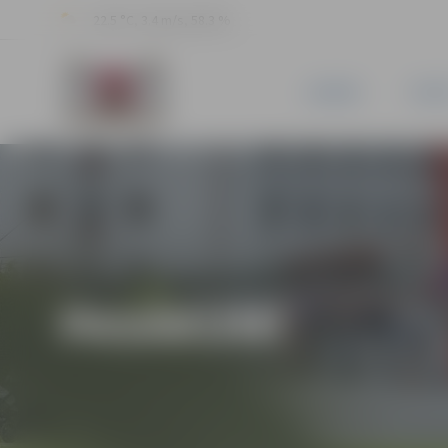
22.5 °C, 3.4 m/s, 58.3 %
JAUNUMI
PILSĒ
PASĀKUMI