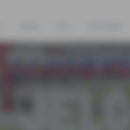
TA
PAŠVALDĪBA
IESTĀDES
KAPITĀLSABIEDRĪBAS