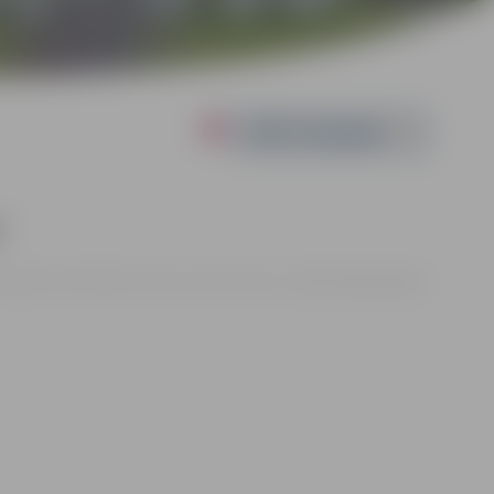
Powered by
”
a Alunāna memoriālais muzejs, Filozofu iela 3, Jelgava |
Bez maksas