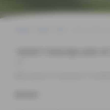
Sākumlapa
Pasākumi
Sports
“Optibet” hokeja līgas sp
“Optibet” hokeja līgas spēle: 
Sports
Biļetes cena 8 eiro, ar “3+ Ģimenes karti” – 5 eiro. 
PIRKT BIĻETI