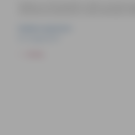
Pasākums var tikt fotografēts un filmēts. Sacensību or
materiālus bez saskaņošanas ar tajās redzamajiem cilv
Pasākuma organizators
HK "Zemgale/LBTU"
ATPAKAĻ