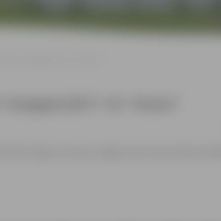
ēle: HK “Zemgale/LBTU”–HC “Panter”
HK “Zemgale/LBTU”–HC “Panter”
Bērniem līdz 12 gadu vecumam, Jelgavas Ledus sporta skolas audz