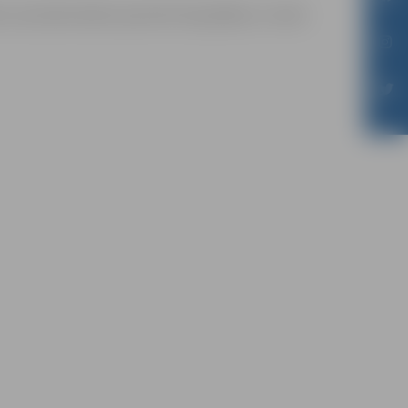
m sacensību laikā uzņemtās fotogrāfijas un video