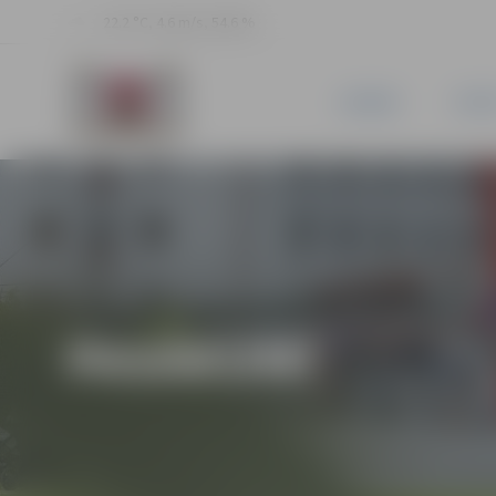
22.2 °C, 4.6 m/s, 54.6 %
JAUNUMI
PILSĒ
PASĀKUMI