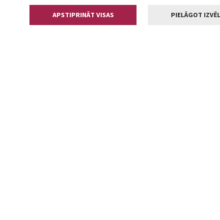
APSTIPRINĀT VISAS
PIELĀGOT IZVĒL
Kontakti
Jelgavas valstp
Lielā iela 11
+371 630055
pasts@jelga
2002-2026 jelgava.lv