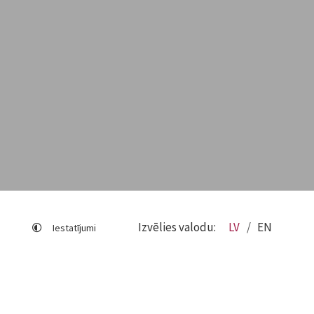
Izvēlies valodu:
LV
EN
Iestatījumi