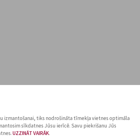
ņu izmantošanai, tiks nodrošināta tīmekļa vietnes optimāla
zmantosim sīkdatnes Jūsu ierīcē. Savu piekrišanu Jūs
atnes.
UZZINĀT VAIRĀK
.