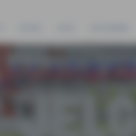
TA
PAŠVALDĪBA
IESTĀDES
KAPITĀLSABIEDRĪBAS