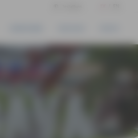
LV
EN
Iestatījumi
UZŅĒMĒJDARBĪBA
PAKALPOJUMI
KONTAKTI