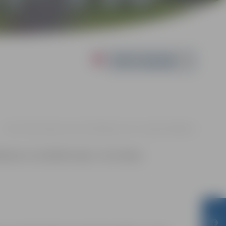
Powered by
09.10. 19:00 | Jelgavas ledus hallē Rīgas ielā 11, Jelgavā |
8.00 eiro
ēkņiem un invalīdiem ieeja – bez maksas.