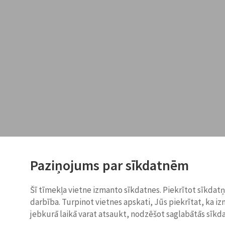
Paziņojums par sīkdatnēm
Šī tīmekļa vietne izmanto sīkdatnes. Piekrītot sīkdat
darbība. Turpinot vietnes apskati, Jūs piekrītat, ka i
jebkurā laikā varat atsaukt, nodzēšot saglabātās sīkd