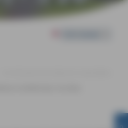
Powered by
01.10. 19:00 | Jelgavas ledus halle Rīgas ielā 11, Jelgavā |
8.00 eiro
ēkņiem un invalīdiem ieeja – bez maksas.