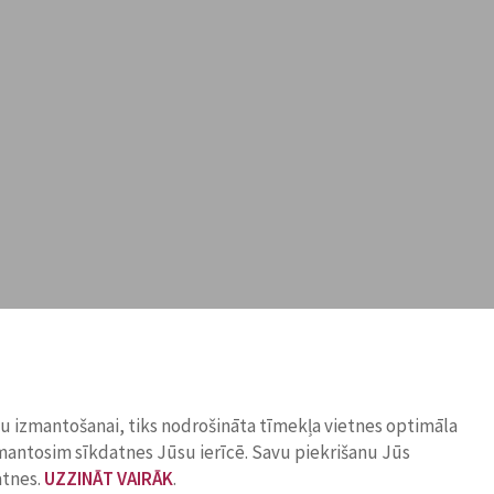
ņu izmantošanai, tiks nodrošināta tīmekļa vietnes optimāla
zmantosim sīkdatnes Jūsu ierīcē. Savu piekrišanu Jūs
atnes.
UZZINĀT VAIRĀK
.