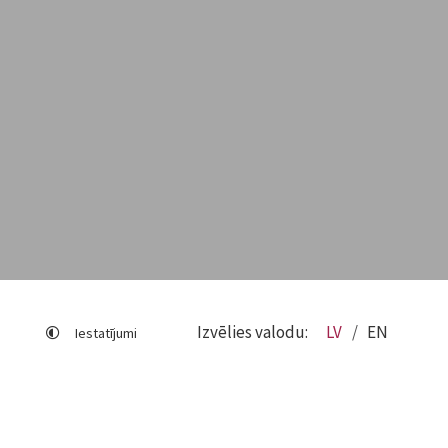
Izvēlies valodu:
LV
EN
Iestatījumi