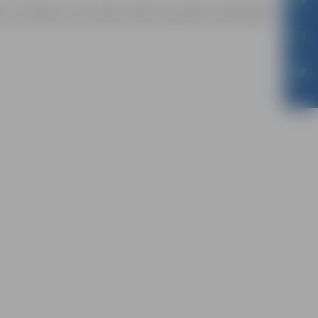
āmas mērķiem sacensību laikā uzņemtās fotogrāfijas