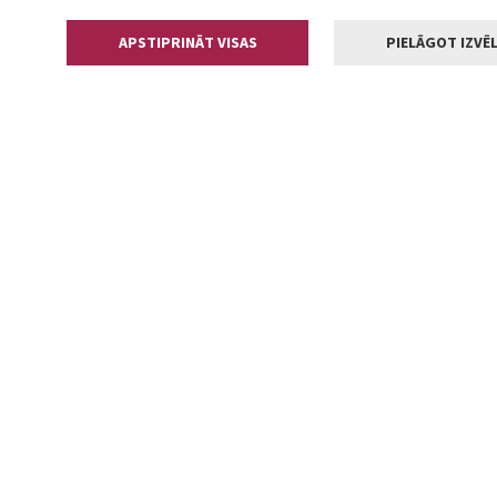
APSTIPRINĀT VISAS
PIELĀGOT IZVĒL
Kontakti
Jelgavas valstp
Lielā iela 11
+371 630055
pasts@jelga
2002-2026 jelgava.lv