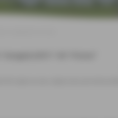
ēle: HK “Zemgale/LBTU”–HK “Prizma”
HK “Zemgale/LBTU”–HK “Prizma”
Bērniem līdz 12 gadu vecumam, Jelgavas Ledus sporta skolas audz