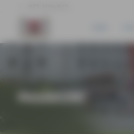
26.6 °C, 4.3 m/s, 55.1 %
JAUNUMI
PILSĒ
PASĀKUMI