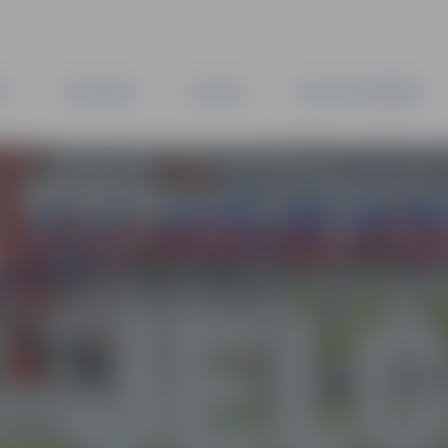
TA
PAŠVALDĪBA
IESTĀDES
KAPITĀLSABIEDRĪBAS