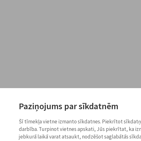
Paziņojums par sīkdatnēm
Šī tīmekļa vietne izmanto sīkdatnes. Piekrītot sīkdat
darbība. Turpinot vietnes apskati, Jūs piekrītat, ka i
jebkurā laikā varat atsaukt, nodzēšot saglabātās sīkd