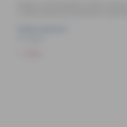
Pasākums var tikt fotografēts un filmēts. Sacensī
un video materiālus bez saskaņošanas ar tajās re
Pasākuma organizators
HK "Zemgale"
ATPAKAĻ