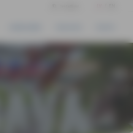
LV
EN
Iestatījumi
UZŅĒMĒJDARBĪBA
PAKALPOJUMI
KONTAKTI