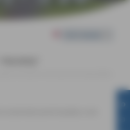
Powered by
a”–“RSU/MSĢ”
| Jelgavas novada Sporta centrā Aviācijas ielā 8F, Jelgavā |
0.00 eiro
m sacensību laikā uzņemtās fotogrāfijas un video