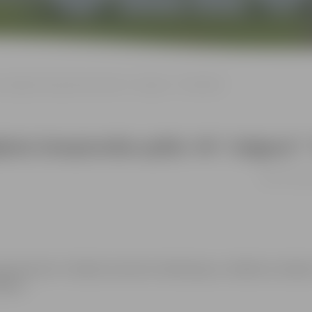
šu volejbola čempionāta spēle: VK “Jelgava”–“RSU/MSĢ”
ejbola čempionāta spēle: VK “Jelgav
10.03. 13:00 
ganizatoriem ir tiesības izmantot mārketinga un reklāmas mērķie
ēkiem.