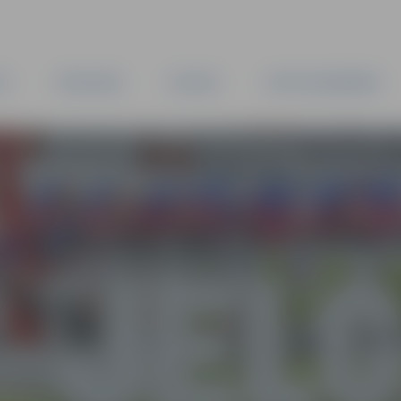
TA
PAŠVALDĪBA
IESTĀDES
KAPITĀLSABIEDRĪBAS