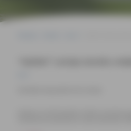
Sākumlapa
Pasākumi
Sports
“Optibet” Latvijas sievie
“Optibet” Latvijas sieviešu vol
Sports
Skatītājiem ieeja pasākumā bez maksas.
Pasākums var tikt fotografēts un filmēts. Sacensību or
materiālus bez saskaņošanas ar tajās redzamajiem cilv