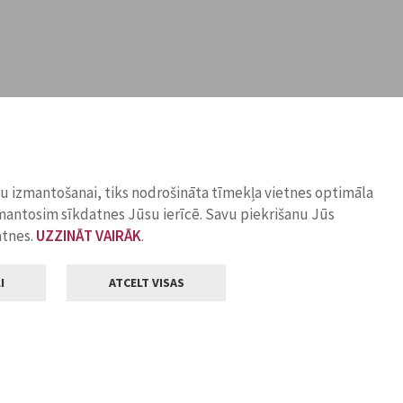
ņu izmantošanai, tiks nodrošināta tīmekļa vietnes optimāla
zmantosim sīkdatnes Jūsu ierīcē. Savu piekrišanu Jūs
atnes.
UZZINĀT VAIRĀK
.
I
ATCELT VISAS