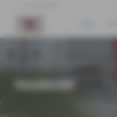
21 °C, 4.3 m/s, 71.3 %
JAUNUMI
PILSĒ
PASĀKUMI