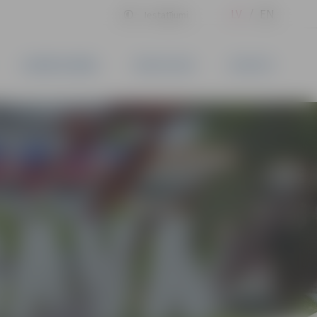
LV
EN
Iestatījumi
UZŅĒMĒJDARBĪBA
PAKALPOJUMI
KONTAKTI