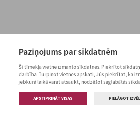
Paziņojums par sīkdatnēm
Šī tīmekļa vietne izmanto sīkdatnes. Piekrītot sīkdat
darbība. Turpinot vietnes apskati, Jūs piekrītat, ka i
jebkurā laikā varat atsaukt, nodzēšot saglabātās sīkd
APSTIPRINĀT VISAS
PIELĀGOT IZVĒL