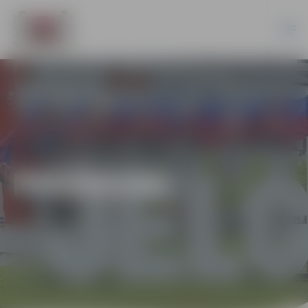
PASĀKUMI