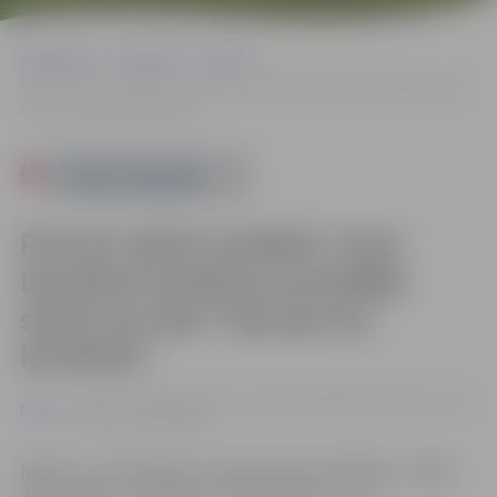
Sākumlapa
Pasākumi
Pilsēta
Pannas teātris piedāvā. Zane Daudziņa brieduma komēdijā stand-up
stilā “Sieviete kā konfekte”
Powered by
Pannas teātris piedāvā. Zane
Daudziņa brieduma komēdijā
stand-up stilā “Sieviete kā
konfekte”
09.03. 17:00 | Kultūras nama Lielajā zālē Krišjāņa Barona ielā 6,
Pilsēta
Jelgavā |
18-25 EIRO
Režisors Juris Rijnieks, dramaturģe Aiva Birbele. Izrāde