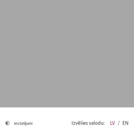
Izvēlies valodu:
LV
EN
Iestatījumi