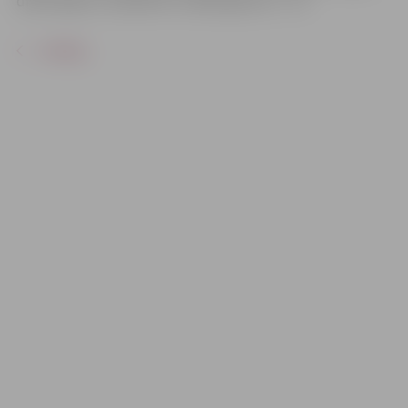
divās daļās ar starpbrīdi. Izrādes garums – 2h.
ATPAKAĻ