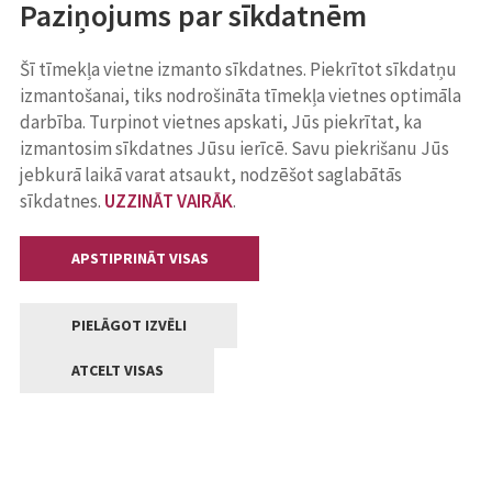
Paziņojums par sīkdatnēm
Šī tīmekļa vietne izmanto sīkdatnes. Piekrītot sīkdatņu
izmantošanai, tiks nodrošināta tīmekļa vietnes optimāla
darbība. Turpinot vietnes apskati, Jūs piekrītat, ka
izmantosim sīkdatnes Jūsu ierīcē. Savu piekrišanu Jūs
jebkurā laikā varat atsaukt, nodzēšot saglabātās
sīkdatnes.
UZZINĀT VAIRĀK
.
APSTIPRINĀT VISAS
PIELĀGOT IZVĒLI
ATCELT VISAS