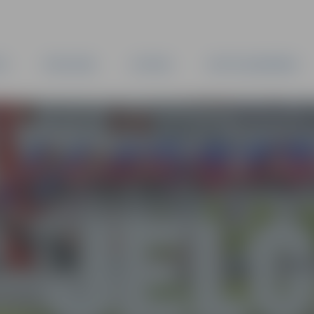
TA
PAŠVALDĪBA
IESTĀDES
KAPITĀLSABIEDRĪBAS