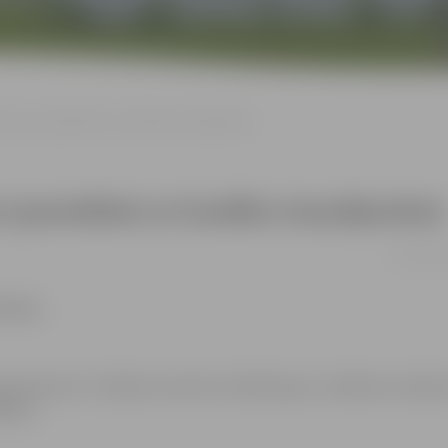
iem un jauniešiem ar kustību traucējumiem
n jauniešiem ar kustību traucējumiem
16.12. 12:
kšanās.
ganizatoriem ir tiesības izmantot mārketinga un reklāmas mērķie
ēkiem.