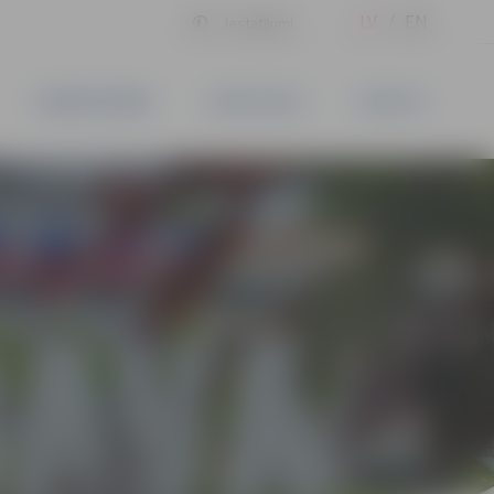
LV
EN
Iestatījumi
UZŅĒMĒJDARBĪBA
PAKALPOJUMI
KONTAKTI