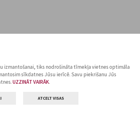
ņu izmantošanai, tiks nodrošināta tīmekļa vietnes optimāla
zmantosim sīkdatnes Jūsu ierīcē. Savu piekrišanu Jūs
atnes.
UZZINĀT VAIRĀK
.
I
ATCELT VISAS