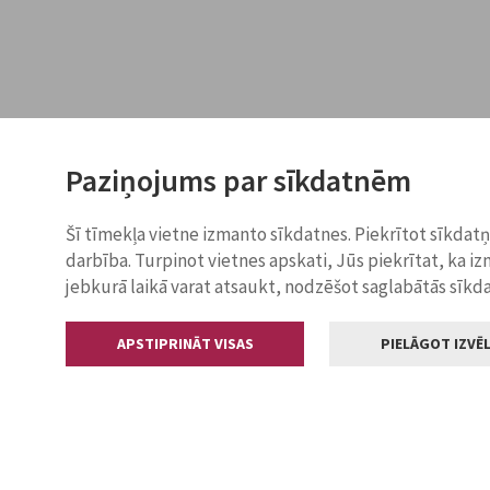
Paziņojums par sīkdatnēm
Šī tīmekļa vietne izmanto sīkdatnes. Piekrītot sīkdat
darbība. Turpinot vietnes apskati, Jūs piekrītat, ka i
jebkurā laikā varat atsaukt, nodzēšot saglabātās sīkd
APSTIPRINĀT VISAS
PIELĀGOT IZVĒL