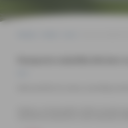
Sākumlapa
Pasākumi
Sports
Parasporta nodarbība bērn
Parasporta nodarbība bērniem u
Sports
Dalība nodarbībā ir bez maksas un iepriekšējas pietei
Pasākums var tikt fotografēts un filmēts. Sacensību or
materiālus bez saskaņošanas ar tajās redzamajiem cilv