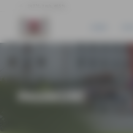
24.7 °C, 3 m/s, 46.5 %
JAUNUMI
PILSĒ
PASĀKUMI