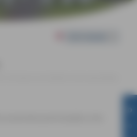
Powered by
00 - 13:30 | Jelgavas sporta hallē Mātera ielā 44a, Jelgavā |
0.00 eiro
m sacensību laikā uzņemtās fotogrāfijas un video