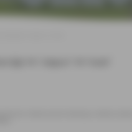
u futbola līgā: FK “Jelgava”–FK “Auda”
ola līgā: FK “Jelgava”–FK “Auda”
ganizatoriem ir tiesības izmantot mārketinga un reklāmas mērķie
ēkiem.