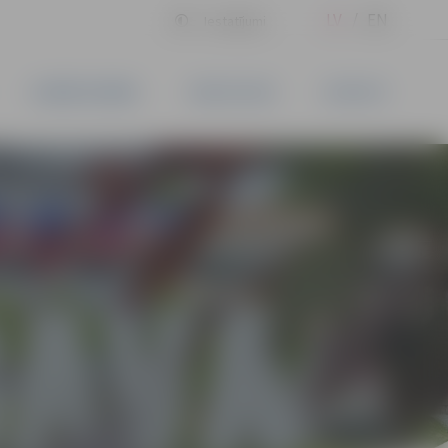
LV
EN
Iestatījumi
UZŅĒMĒJDARBĪBA
PAKALPOJUMI
KONTAKTI