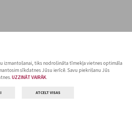
ņu izmantošanai, tiks nodrošināta tīmekļa vietnes optimāla
zmantosim sīkdatnes Jūsu ierīcē. Savu piekrišanu Jūs
atnes.
UZZINĀT VAIRĀK
.
I
ATCELT VISAS