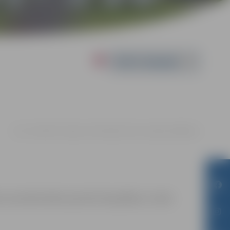
Powered by
12.11. 13:00 | FK "Jelgava" bāzē Kārklu ielā 6, Jelgavā |
0.00 eiro
m sacensību laikā uzņemtās fotogrāfijas un video