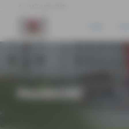
18.4 °C, 3.4 m/s, 79.6 %
JAUNUMI
PILSĒ
PASĀKUMI