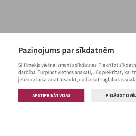
Paziņojums par sīkdatnēm
Šī tīmekļa vietne izmanto sīkdatnes. Piekrītot sīkdat
darbība. Turpinot vietnes apskati, Jūs piekrītat, ka i
jebkurā laikā varat atsaukt, nodzēšot saglabātās sīkd
APSTIPRINĀT VISAS
PIELĀGOT IZVĒL