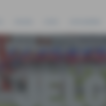
TA
PAŠVALDĪBA
IESTĀDES
KAPITĀLSABIEDRĪBAS