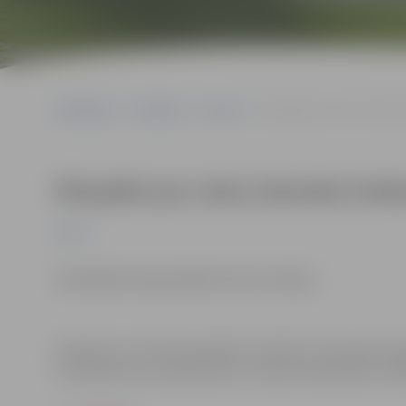
Sākumlapa
Pasākumi
Sports
Pārspēle par vietu Sievieš
Pārspēle par vietu Sieviešu futb
Sports
Skatītājiem ieeja pasākumā bez maksas.
Pasākums var tikt fotografēts un filmēts. Sacensību or
materiālus bez saskaņošanas ar tajās redzamajiem cilv