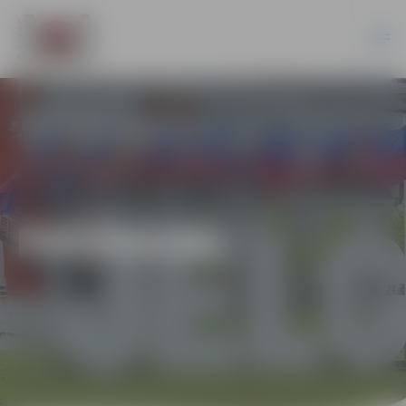
PASĀKUMI