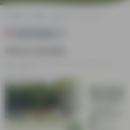
Sākumlapa
Pasākumi
Sports
Pilates nodarbība
Powered by
Pilates nodarbība
07.06. 10:00 - 11:00 | Pasta sala, Laimes koku parks |
Bez
Sports
maksas