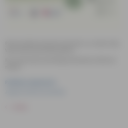
Pilates palīdzēs stiprināt muskulatūru un uzlabot stāju.
Vada trenere Dana Daniela Ķēniņa.
Nav nepieciešama iepriekšēja pieteikšanās. Dalība bez
maksas.
Pasākuma organizators
Jelgavas Sociālo lietu pārvalde
ATPAKAĻ