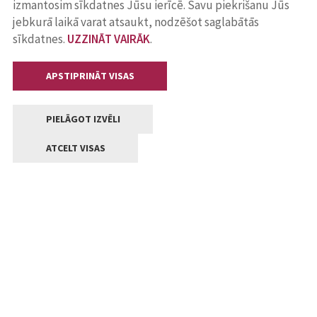
izmantosim sīkdatnes Jūsu ierīcē. Savu piekrišanu Jūs
jebkurā laikā varat atsaukt, nodzēšot saglabātās
sīkdatnes.
UZZINĀT VAIRĀK
.
APSTIPRINĀT VISAS
PIELĀGOT IZVĒLI
ATCELT VISAS
Kontakti
Jelgavas valstpilsētas pašvaldība