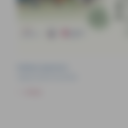
Pasākuma organizators
Jelgavas Sociālo lietu pārvalde
ATPAKAĻ