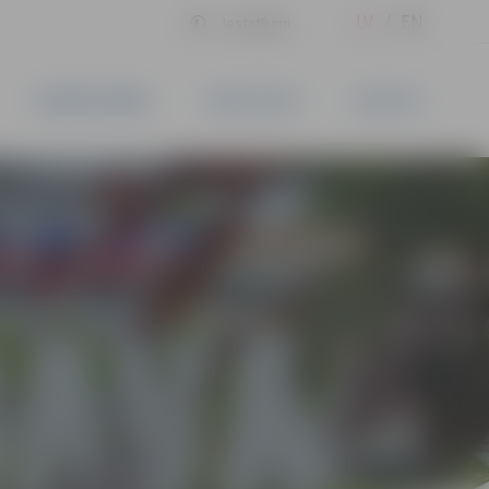
LV
EN
Iestatījumi
UZŅĒMĒJDARBĪBA
PAKALPOJUMI
KONTAKTI