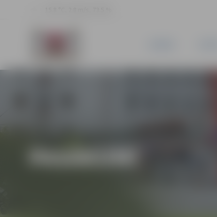
15.8 °C, 2.8 m/s, 73.5 %
JAUNUMI
PILSĒ
PASĀKUMI