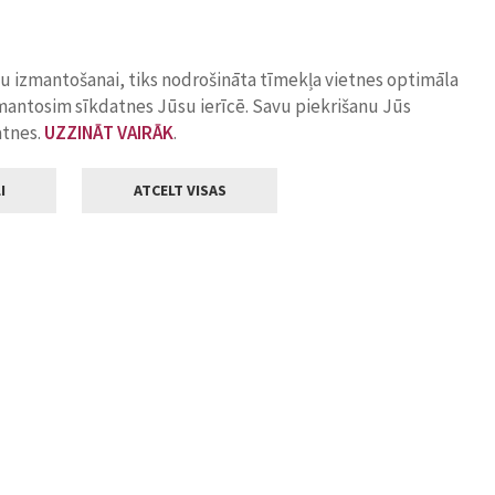
ņu izmantošanai, tiks nodrošināta tīmekļa vietnes optimāla
zmantosim sīkdatnes Jūsu ierīcē. Savu piekrišanu Jūs
atnes.
UZZINĀT VAIRĀK
.
I
ATCELT VISAS
Klientu apkalpošana
ilsētas pašvaldība
Darba laiks
, Jelgava, LV-3001
Pirmdienās
8.00 - 18.00
Otrdienās
8.00 - 17.00
22
Trešdienās
8.00 - 17.00