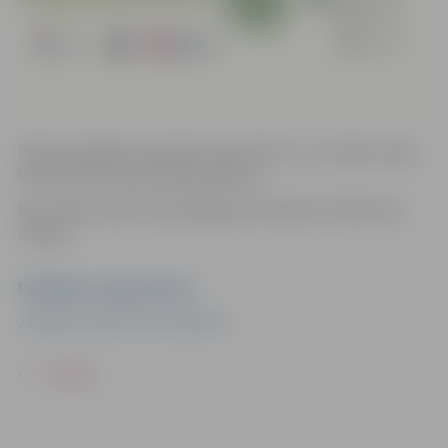
Pilates palīdzēs stiprināt muskulatūru un uzlabot stāju.
Vada trenere Dana Daniela Ķēniņa.
Nav nepieciešama iepriekšēja pieteikšanās. Dalība bez
maksas.
Pasākuma organizators
Jelgavas Sociālo lietu pārvalde
ATPAKAĻ