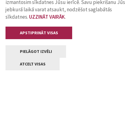
izmantosim sīkdatnes Jūsu ierīcē. Savu piekrišanu Jūs
jebkurā laikā varat atsaukt, nodzēšot saglabātās
sīkdatnes.
UZZINĀT VAIRĀK
.
APSTIPRINĀT VISAS
PIELĀGOT IZVĒLI
ATCELT VISAS
Kontakti
Jelgavas valstpilsētas pašvaldība