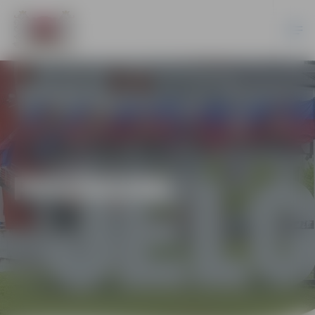
PASĀKUMI