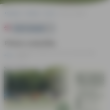
Sākumlapa
Pasākumi
Sports
Pilates nodarbība
Powered by
Pilates nodarbība
02.08. 10:00 - 11:00 | Pasta sala, Laimes koku parks |
Bez
Sports
maksas