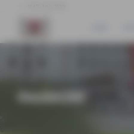
16.4 °C, 3 m/s, 70.9 %
JAUNUMI
PILSĒ
PASĀKUMI