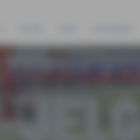
TA
PAŠVALDĪBA
IESTĀDES
KAPITĀLSABIEDRĪBAS