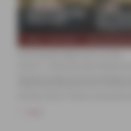
Pilsētas Lielās egles iedegšana. Ieeja – bez maksas
Pulksten 17 – Jūrmalas teātra izrāde “Kā Rūķi būra Zi
Stāsts būs par 4 rūķiem, kuri kaut kur samācījušies, k
nesanāk. Ierodas Ziemassvētku vecītis un visi saprot, ka
No pulksten 14 līdz 19 – Adventes un Ziemassvētku ies
ATPAKAĻ