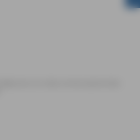
Mēģina viens, otrs, trešais, ceturtais, kopā, bet nekas
.