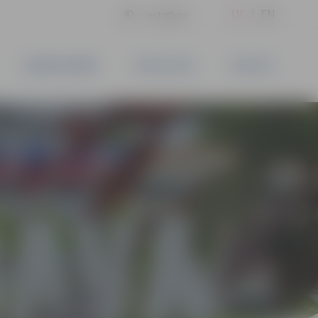
LV
EN
Iestatījumi
UZŅĒMĒJDARBĪBA
PAKALPOJUMI
KONTAKTI