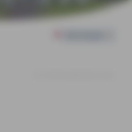
Powered by
30.11. 17:00 | Hercoga Jēkaba laukums, Jelgava