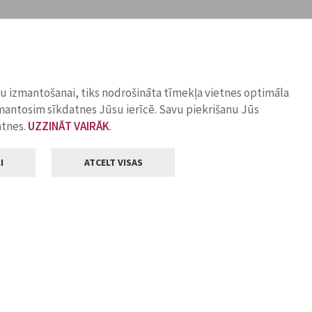
ņu izmantošanai, tiks nodrošināta tīmekļa vietnes optimāla
zmantosim sīkdatnes Jūsu ierīcē. Savu piekrišanu Jūs
atnes.
UZZINĀT VAIRĀK
.
I
ATCELT VISAS
Klientu apkalpošana
ilsētas pašvaldība
Darba laiks
, Jelgava, LV-3001