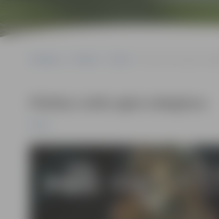
Sākumlapa
Pasākumi
Pilsēta
Pilsētas Lielās egles iede
Pilsētas Lielās egles iedegšana
Pilsēta