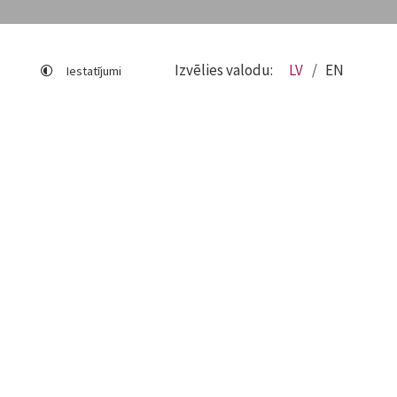
Izvēlies valodu:
LV
EN
Iestatījumi
Lapas karte
Viegli lasīt