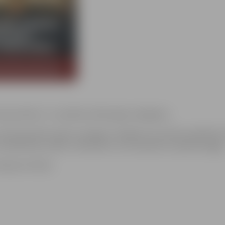
emassvētkus” un pilsētas lielās egles iedegšana.
a Ziemassvētku egli var iedegt ar dažādu burvestību palīdzību. 
 labestība, prieks, mīlestība un viss skaistais ir patiesā maģija
kaņas tirdziņš.