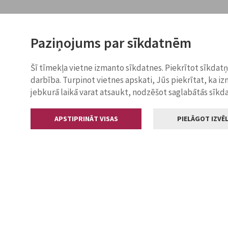
Paziņojums par sīkdatnēm
Šī tīmekļa vietne izmanto sīkdatnes. Piekrītot sīkdat
darbība. Turpinot vietnes apskati, Jūs piekrītat, ka i
jebkurā laikā varat atsaukt, nodzēšot saglabātās sīkd
APSTIPRINĀT VISAS
PIELĀGOT IZVĒL
Kontakti
Jelgavas valstp
Lielā iela 11