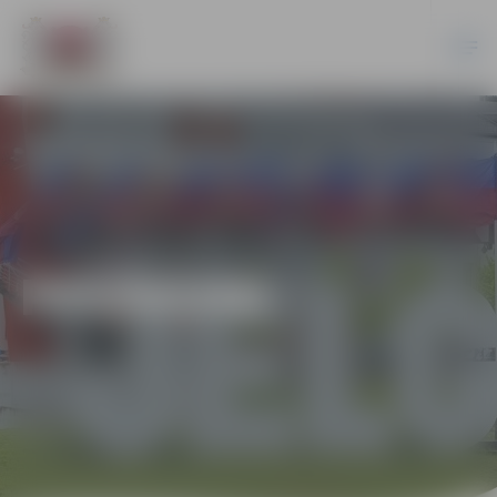
PASĀKUMI