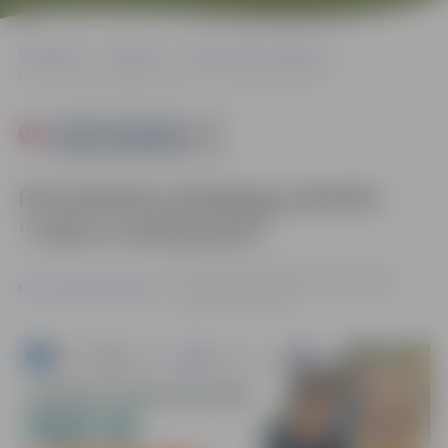
Sākumlapa
Pasākumi
Kursi/Semināri/Tikšanās
Pirmsskolas pedagogu plenērs “Ceļā uz lasītprasmi”
Powered by
Pirmsskolas pedagogu plenērs
“Ceļā uz lasītprasmi”
05.06. 12:00 | Jaunrades nama "Junda"
struktūrvienībā "Lediņi", Lediņu ceļā 1,
Kursi/Semināri/Tikšanās
Jelgava |
Bez maksas