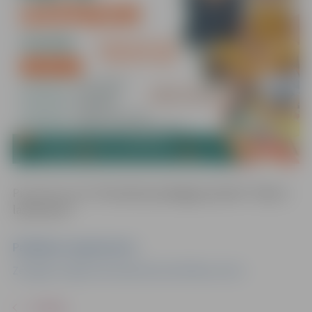
Pieteikties šeit:
Pirmsskolas pedagogu plenērs “Ceļā uz
lasītprasmi”
Pasākuma organizators
Zemgales reģiona Kompetenču attīstības centrs
ATPAKAĻ