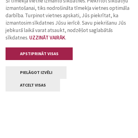
Šī tīmekļa vietne izmanto sīkdatnes. Piekrītot sīkdatņu
izmantošanai, tiks nodrošināta tīmekļa vietnes optimāla
darbība. Turpinot vietnes apskati, Jūs piekrītat, ka
izmantosim sīkdatnes Jūsu ierīcē. Savu piekrišanu Jūs
jebkurā laikā varat atsaukt, nodzēšot saglabātās
sīkdatnes.
UZZINĀT VAIRĀK
.
APSTIPRINĀT VISAS
PIELĀGOT IZVĒLI
ATCELT VISAS