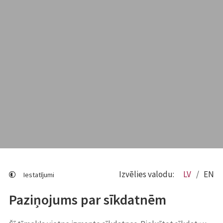
Izvēlies valodu:
LV
EN
Iestatījumi
Paziņojums par sīkdatnēm