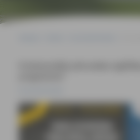
Sākumlapa
Pasākumi
Kursi/Semināri/Tikšanās
Profesion
Profesionālās pilnveides izglīt
programma”
Kursi/Semināri/Tikšanās