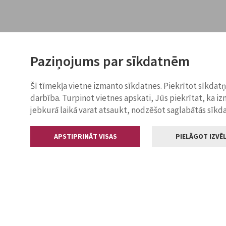
Paziņojums par sīkdatnēm
Šī tīmekļa vietne izmanto sīkdatnes. Piekrītot sīkdat
darbība. Turpinot vietnes apskati, Jūs piekrītat, ka i
jebkurā laikā varat atsaukt, nodzēšot saglabātās sīkd
APSTIPRINĀT VISAS
PIELĀGOT IZVĒL
Kontakti