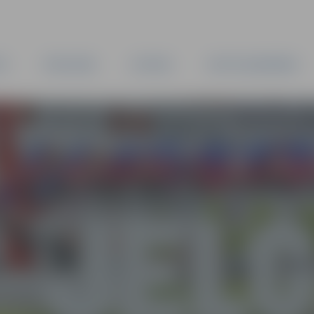
TA
PAŠVALDĪBA
IESTĀDES
KAPITĀLSABIEDRĪBAS