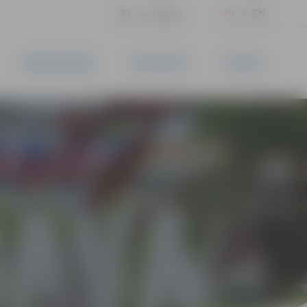
LV
EN
Iestatījumi
UZŅĒMĒJDARBĪBA
PAKALPOJUMI
KONTAKTI