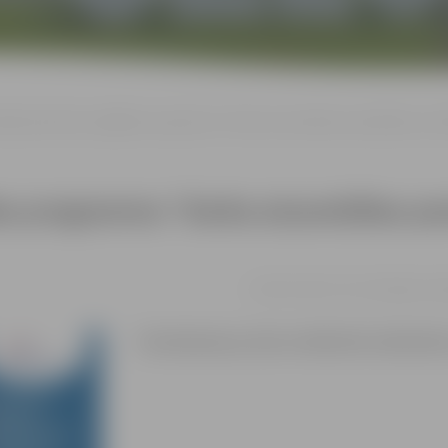
ālās pilnveides izglītības programma “Darba aizsardzības pamatlīmeņa zin
ības programma “Darba aizsardzības pa
no 05.11. līdz 17.12. | Zemgales r
Pieteikšanās pa tālruni 63012155, 63012169 