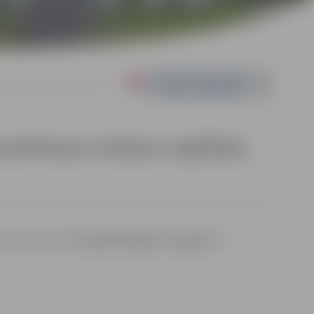
āšanu izglītības programma”
Powered by
matlīmeņa zināšanu izglītības
eģiona Kompetenču attīstības centrs, Svētes iela 33, Jelgava |
€210
vai e-pastu
uznemejdarbiba@zrkac.jelgava.lv