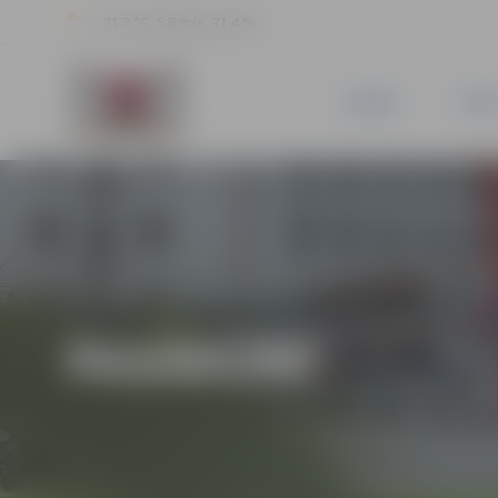
21.3 °C, 5.6 m/s, 71.4 %
JAUNUMI
PILSĒ
PASĀKUMI