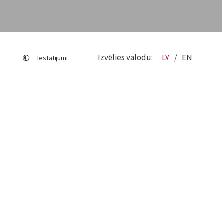
Izvēlies valodu:
LV
EN
Iestatījumi
Lapas karte