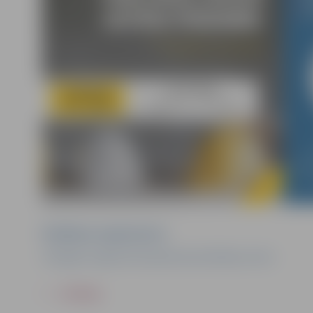
Pasākuma organizators
Zemgales reģiona Kompetenču attīstības centrs
ATPAKAĻ