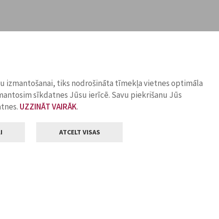
ņu izmantošanai, tiks nodrošināta tīmekļa vietnes optimāla
zmantosim sīkdatnes Jūsu ierīcē. Savu piekrišanu Jūs
atnes.
UZZINĀT VAIRĀK
.
I
ATCELT VISAS
Klientu apkalpošana