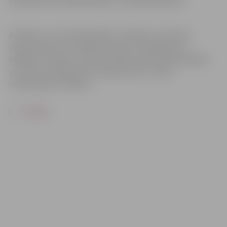
studentiem un pensionāriem, uzrādot apliecību.
Pasākums var tikt fotografēts un filmēts. Sacensību
organizatoriem ir tiesības izmantot mārketinga un
reklāmas mērķiem sacensību laikā uzņemtās fotogrāfijas
un video materiālus bez saskaņošanas ar tajās
redzamajiem cilvēkiem.
ATPAKAĻ