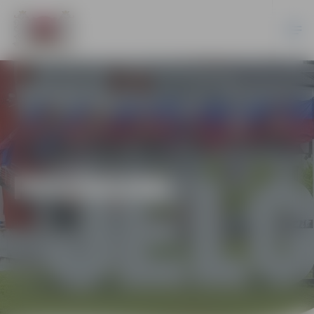
PASĀKUMI