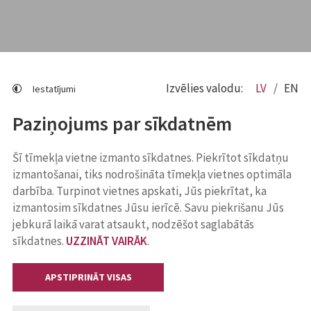
Izvēlies valodu:
LV
EN
Iestatījumi
Paziņojums par sīkdatnēm
Šī tīmekļa vietne izmanto sīkdatnes. Piekrītot sīkdatņu
izmantošanai, tiks nodrošināta tīmekļa vietnes optimāla
darbība. Turpinot vietnes apskati, Jūs piekrītat, ka
izmantosim sīkdatnes Jūsu ierīcē. Savu piekrišanu Jūs
jebkurā laikā varat atsaukt, nodzēšot saglabātās
sīkdatnes.
UZZINĀT VAIRĀK
.
APSTIPRINĀT VISAS