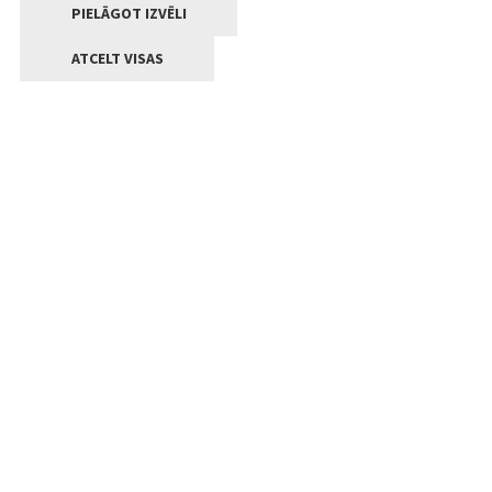
PIELĀGOT IZVĒLI
ATCELT VISAS
Kontakti
Jelgavas valstpilsētas pašvaldība
Lielā iela 11, Jelgava, LV-3001
+371 63005522
pasts@jelgava.lv
Klientu apkalpošana