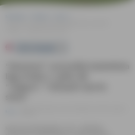
Sākumlapa
Pasākumi
Sports
“Ramirent” nacionālās basketbola līgas fināla 3. spēle: BK
“Jelgava”–“Salaspils Sporta skola”
Powered by
“Ramirent” nacionālās basketbola
līgas fināla 3. spēle: BK
“Jelgava”–“Salaspils Sporta
skola”
20.04. 17:00 | Jelgavas sporta hallē Mātera ielā 44a, Jelgavā |
Sports
3.00 eiro
Ieeja 3 eiro pieaugušajiem, 1 eiro – skolēniem,