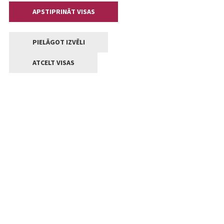
APSTIPRINĀT VISAS
PIELĀGOT IZVĒLI
ATCELT VISAS
Kontakti
Jelgavas valstpilsētas pašvaldība
Lielā iela 11, Jelgava, LV-3001
+371 63005522