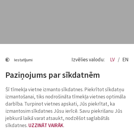
Izvēlies valodu:
LV
EN
Iestatījumi
Paziņojums par sīkdatnēm
Šī tīmekļa vietne izmanto sīkdatnes. Piekrītot sīkdatņu
izmantošanai, tiks nodrošināta tīmekļa vietnes optimāla
darbība. Turpinot vietnes apskati, Jūs piekrītat, ka
izmantosim sīkdatnes Jūsu ierīcē. Savu piekrišanu Jūs
jebkurā laikā varat atsaukt, nodzēšot saglabātās
sīkdatnes.
UZZINĀT VAIRĀK
.