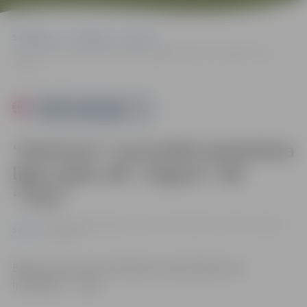
Sākumlapa
Pasākumi
Sports
“Ramirent” nacionālās basketbola līgas spēle: BK “Jelgava”–BK
“Talsi”
Powered by
“Ramirent” nacionālās basketbola
līgas spēle: BK “Jelgava”–BK
“Talsi”
05.12. 20:00 | Jelgavas sporta halle, Mātera iela 44a, Jelgava |
Sports
3.00 eiro
Biļetes cena 3 eiro, skolēniem, pensionāriem un
invalīdiem – 1 eiro.