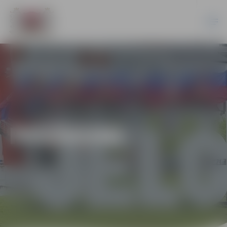
PASĀKUMI