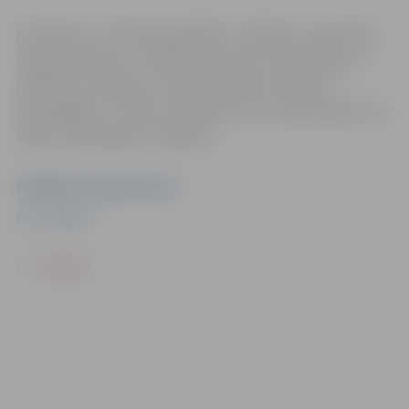
Pasākums var tikt fotografēts un filmēts. Sacensību
organizatoriem ir tiesības izmantot mārketinga un
reklāmas mērķiem sacensību laikā uzņemtās
fotogrāfijas un video materiālus bez saskaņošanas ar
tajās redzamajiem cilvēkiem.
Pasākuma organizators
BK "Jelgava"
ATPAKAĻ