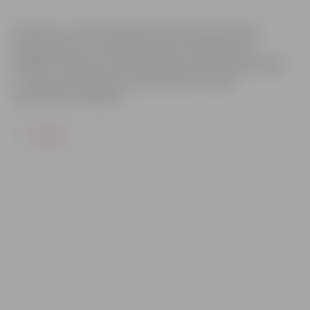
Pasākums var tikt fotografēts un filmēts. Sacensību
organizatoriem ir tiesības izmantot mārketinga un
reklāmas mērķiem sacensību laikā uzņemtās fotogrāfijas
un video materiālus bez saskaņošanas ar tajās
redzamajiem cilvēkiem.
ATPAKAĻ