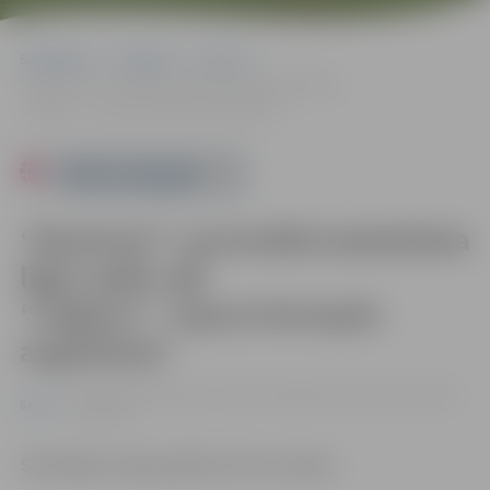
Sākumlapa
Pasākumi
Sports
“Ramirent” nacionālās basketbola līgas spēle: BK
“Jelgava”–“Spars/Ventspils augstskola”
Powered by
“Ramirent” nacionālās basketbola
līgas spēle: BK
“Jelgava”–“Spars/Ventspils
augstskola”
16.01. 20:00 | Jelgavas sporta hallē Mātera ielā 44a, Jelgavā |
Sports
0.00 eiro
Skatītājiem ieeja pasākumā bez maksas.