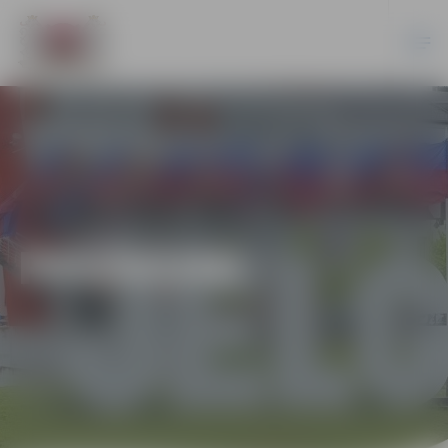
PASĀKUMI