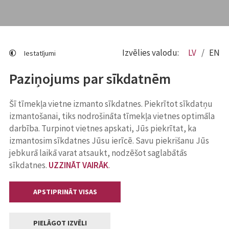
Izvēlies valodu:
LV
EN
Iestatījumi
Paziņojums par sīkdatnēm
Šī tīmekļa vietne izmanto sīkdatnes. Piekrītot sīkdatņu
izmantošanai, tiks nodrošināta tīmekļa vietnes optimāla
darbība. Turpinot vietnes apskati, Jūs piekrītat, ka
izmantosim sīkdatnes Jūsu ierīcē. Savu piekrišanu Jūs
jebkurā laikā varat atsaukt, nodzēšot saglabātās
sīkdatnes.
UZZINĀT VAIRĀK
.
APSTIPRINĀT VISAS
PIELĀGOT IZVĒLI