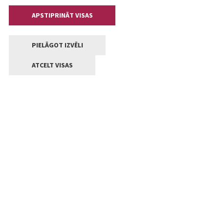
APSTIPRINĀT VISAS
PIELĀGOT IZVĒLI
ATCELT VISAS
Kontakti
Jelgavas valstpilsētas pašvaldība
Lielā iela 11, Jelgava, LV-3001
+371 63005522