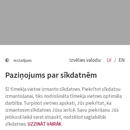
Izvēlies valodu:
LV
EN
Iestatījumi
Paziņojums par sīkdatnēm
Šī tīmekļa vietne izmanto sīkdatnes. Piekrītot sīkdatņu
izmantošanai, tiks nodrošināta tīmekļa vietnes optimāla
darbība. Turpinot vietnes apskati, Jūs piekrītat, ka
izmantosim sīkdatnes Jūsu ierīcē. Savu piekrišanu Jūs
jebkurā laikā varat atsaukt, nodzēšot saglabātās
sīkdatnes.
UZZINĀT VAIRĀK
.