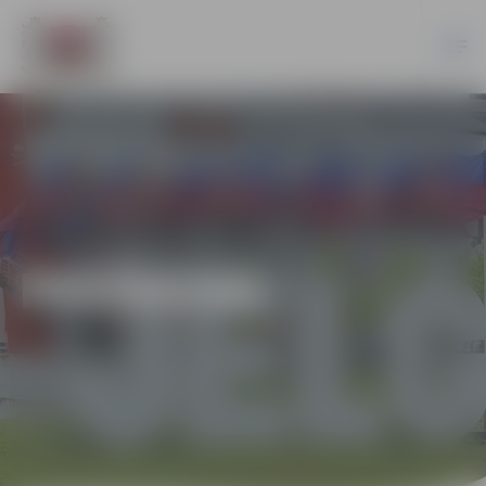
PASĀKUMI