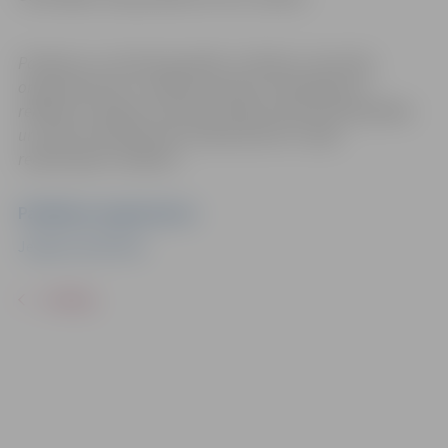
Pasākums var tikt fotografēts un filmēts. Sacensību
organizatoriem ir tiesības izmantot mārketinga un
reklāmas mērķiem sacensību laikā uzņemtās fotogrāfijas
un video materiālus bez saskaņošanas ar tajās
redzamajiem cilvēkiem.
Pasākuma organizators
Jelgavas jahtklubs
ATPAKAĻ