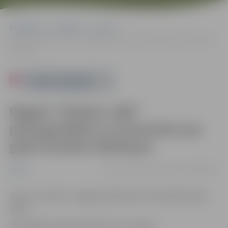
Sākumlapa
Pasākumi
Sports
Regate “Rudens vējš” pieaugušajiem un junioriem par godu Aivaram
Āboliņam
Powered by
Regate “Rudens vējš”
pieaugušajiem un junioriem par
godu Aivaram Āboliņam
07.09. 12:00 | Lielupē Jelgavā |
0.00 eiro
Sports
Starts un finišs ir Jelgavas jahtkluba teritorijā Pilssalas
ielā 4.
Skatītājiem ieeja pasākumā bez maksas.