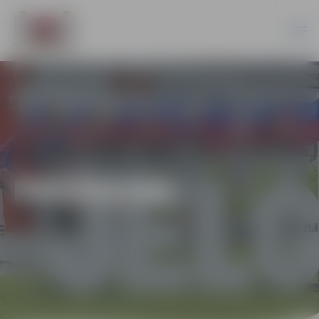
PASĀKUMI