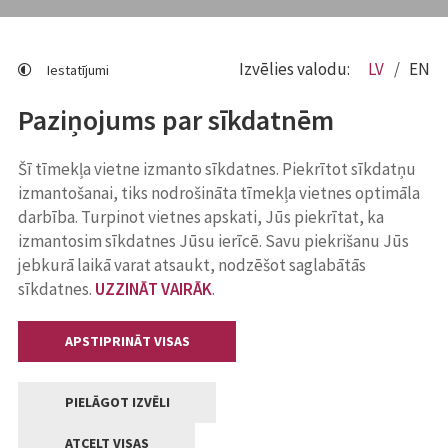
Izvēlies valodu:
LV
EN
Iestatījumi
Paziņojums par sīkdatnēm
Šī tīmekļa vietne izmanto sīkdatnes. Piekrītot sīkdatņu
izmantošanai, tiks nodrošināta tīmekļa vietnes optimāla
darbība. Turpinot vietnes apskati, Jūs piekrītat, ka
izmantosim sīkdatnes Jūsu ierīcē. Savu piekrišanu Jūs
jebkurā laikā varat atsaukt, nodzēšot saglabātās
sīkdatnes.
UZZINĀT VAIRĀK
.
APSTIPRINĀT VISAS
PIELĀGOT IZVĒLI
ATCELT VISAS