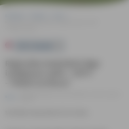
Sākumlapa
Pasākumi
Sports
Reģionālas basketbola līgas izslēgšanas spēle: “LBTU”
–“Ādaži/Carnikava”
Powered by
Reģionālas basketbola līgas
izslēgšanas spēle: “LBTU”
–“Ādaži/Carnikava”
21.02. 20:00 | Jelgavas sporta hallē Mātera ielā 44a, Jelgavā |
Sports
0.00 eiro
Skatītājiem ieeja pasākumā bez maksas.