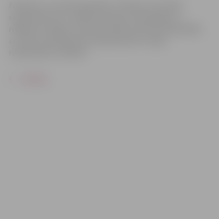
Pasākums var tikt fotografēts un filmēts. Sacensību
organizatoriem ir tiesības izmantot mārketinga un
reklāmas mērķiem sacensību laikā uzņemtās fotogrāfijas
un video materiālus bez saskaņošanas ar tajās
redzamajiem cilvēkiem.
ATPAKAĻ