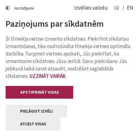
Izvēlies valodu:
LV
EN
Iestatījumi
Paziņojums par sīkdatnēm
Šī tīmekļa vietne izmanto sīkdatnes. Piekrītot sīkdatņu
izmantošanai, tiks nodrošināta tīmekļa vietnes optimāla
darbība. Turpinot vietnes apskati, Jūs piekrītat, ka
izmantosim sīkdatnes Jūsu ierīcē. Savu piekrišanu Jūs
jebkurā laikā varat atsaukt, nodzēšot saglabātās
sīkdatnes.
UZZINĀT VAIRĀK
.
APSTIPRINĀT VISAS
PIELĀGOT IZVĒLI
ATCELT VISAS