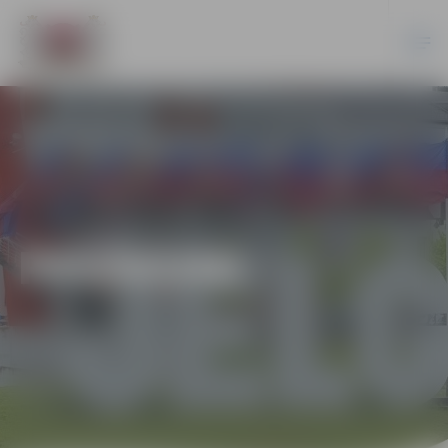
PASĀKUMI