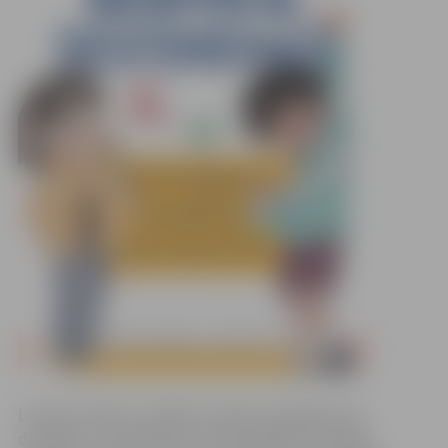
Lauvēns Simba un tīģerīte Tigressa atgriežas pie
draugiem, lai pastāstītu par jaunākajiem džungļu