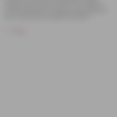
piedzīvojumiem. Stāsti par nīlzirgu Timu, pērtiķēnu
mazajām palaidnībām un kopīgas rotaļas džungļu stilā.
Nāc un pievienojies krāsainajām limbo dejām!
ATPAKAĻ