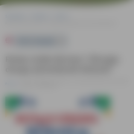
Sākumlapa
Pasākumi
Pilsēta
Rotaļu izrāde bērniem “Džungļu draugu pārsteidzošā tikšanās”
Powered by
Rotaļu izrāde bērniem “Džungļu
draugu pārsteidzošā tikšanās”
29.07. 11:00 | Bērnu atpūtas un rotaļu pilsētiņā Uzvaras parkā
Pilsēta
|
Ieeja – bez maksas