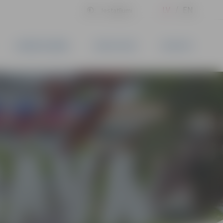
LV
EN
Iestatījumi
UZŅĒMĒJDARBĪBA
PAKALPOJUMI
KONTAKTI