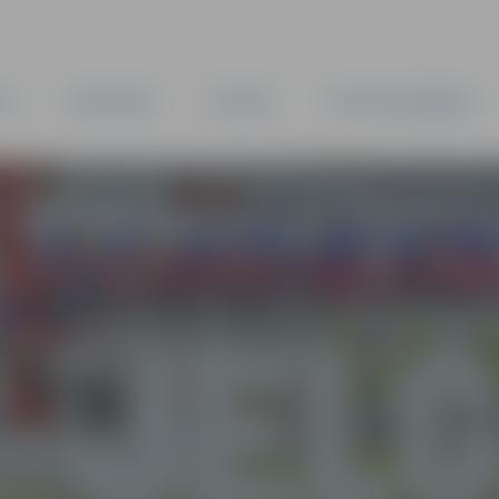
TA
PAŠVALDĪBA
IESTĀDES
KAPITĀLSABIEDRĪBAS