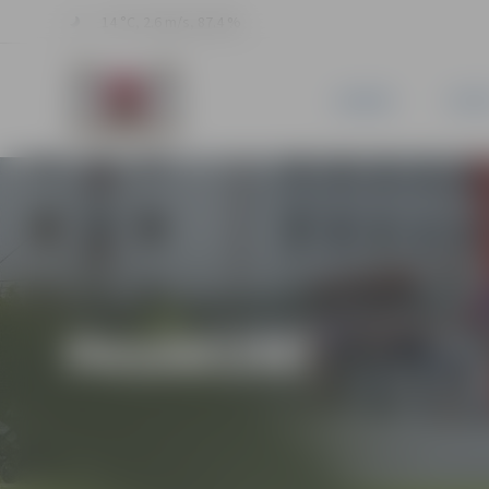
14 °C, 2.6 m/s, 87.4 %
JAUNUMI
PILSĒ
PASĀKUMI