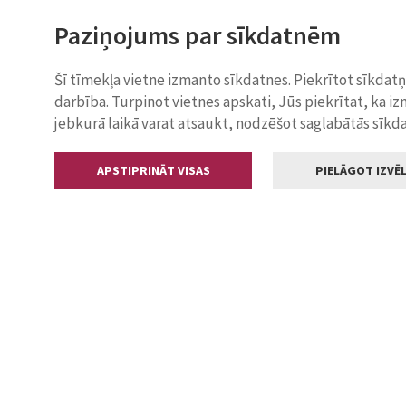
Paziņojums par sīkdatnēm
Šī tīmekļa vietne izmanto sīkdatnes. Piekrītot sīkdat
darbība. Turpinot vietnes apskati, Jūs piekrītat, ka i
jebkurā laikā varat atsaukt, nodzēšot saglabātās sīkd
APSTIPRINĀT VISAS
PIELĀGOT IZVĒL
Kontakti
Jelgavas valstp
Lielā iela 11
+371 630055