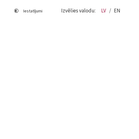
Izvēlies valodu:
LV
EN
Iestatījumi
Lapas karte
Viegli lasīt
Sociālo mediju lietošana
Sīkdatņu izmantošana