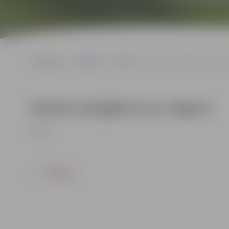
Sākumlapa
Pasākumi
Pilsēta
Rudens pārgājiens pa Jelg
Rudens pārgājiens pa Jelgavu
Pilsēta
ATPAKAĻ