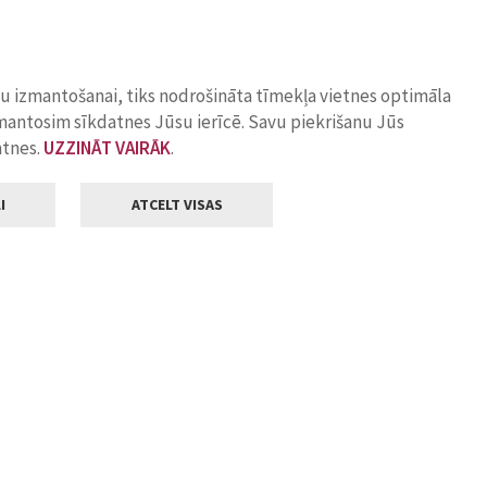
ņu izmantošanai, tiks nodrošināta tīmekļa vietnes optimāla
zmantosim sīkdatnes Jūsu ierīcē. Savu piekrišanu Jūs
atnes.
UZZINĀT VAIRĀK
.
I
ATCELT VISAS
Klientu apkalpošana
ilsētas pašvaldība
Darba laiks
, Jelgava, LV-3001
Pirmdienās
8.00 - 18.00
Otrdienās
8.00 - 17.00
22