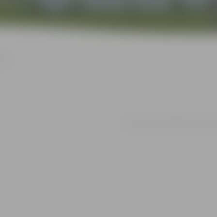
avu
24.10. 15:00 - 00:00 | Pulcēšanās