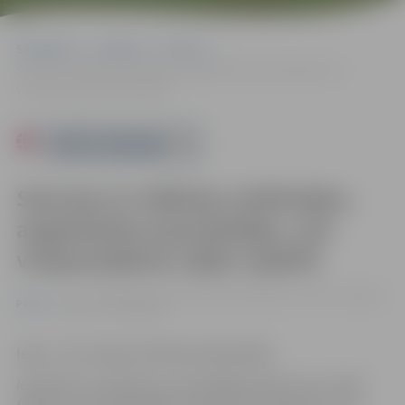
Sākumlapa
Pasākumi
Pilsēta
Sarunas ar mākslas zinātnieku, augstskolas pasniedzēju, LZA
viceprezidentu Ojāru Spārīti
Powered by
Sarunas ar mākslas zinātnieku,
augstskolas pasniedzēju, LZA
viceprezidentu Ojāru Spārīti
14.11. 18:00 | Pilsētas bibliotēkā Akadēmijas ielā 26, Jelgavā |
Pilsēta
Ieeja – bez maksas
Ieeja – bez maksas (Pilsētas bibliotēkā).
Ierodoties uz pasākumu, apmeklētājs piekrīt, ka var tikt