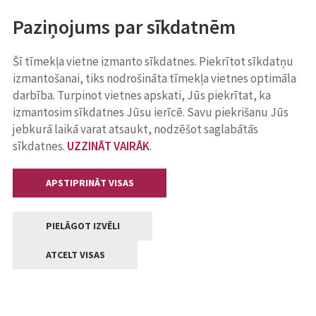
Paziņojums par sīkdatnēm
Šī tīmekļa vietne izmanto sīkdatnes. Piekrītot sīkdatņu
izmantošanai, tiks nodrošināta tīmekļa vietnes optimāla
darbība. Turpinot vietnes apskati, Jūs piekrītat, ka
izmantosim sīkdatnes Jūsu ierīcē. Savu piekrišanu Jūs
jebkurā laikā varat atsaukt, nodzēšot saglabātās
sīkdatnes.
UZZINĀT VAIRĀK
.
APSTIPRINĀT VISAS
PIELĀGOT IZVĒLI
ATCELT VISAS