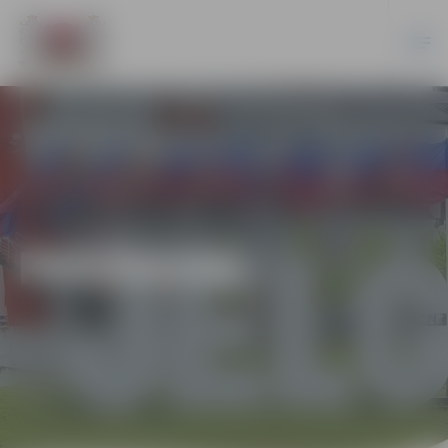
PASĀKUMI