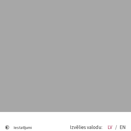
Izvēlies valodu:
LV
EN
Iestatījumi