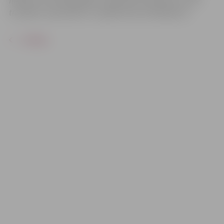
filmēts un/vai fotogrāfēts. Uzņemtais materiāls var tikt
translēts, reproducēts un izplatīts bez ierobežojuma.
ATPAKAĻ