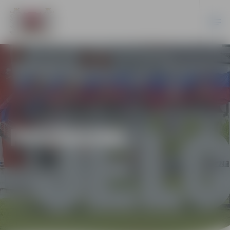
PASĀKUMI