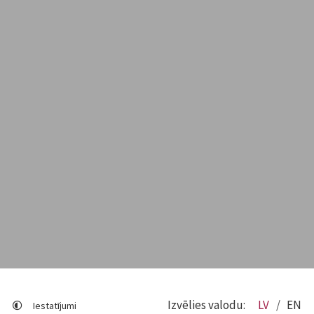
Izvēlies valodu:
LV
EN
Iestatījumi