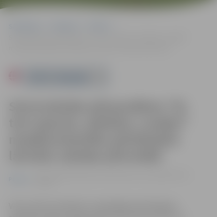
Sākumlapa
Pasākumi
Pilsēta
Sarunvalodas pēcpusdiena “Es tevi saprotu, atbalstu, runāju!”
mazākumtautību pārstāvjiem latviešu valodas pilnveidei
Powered by
Sarunvalodas pēcpusdiena “Es
tevi saprotu, atbalstu, runāju!”
mazākumtautību pārstāvjiem
latviešu valodas pilnveidei
22.01. 16:00 | Pārlielupes bibliotēkā, Loka maģistrālē 17,
Pilsēta
Jelgavā
Vietu skaits ierobežots. Iepriekšēja pieteikšanās,