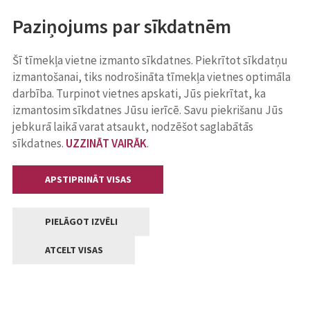
Paziņojums par sīkdatnēm
Šī tīmekļa vietne izmanto sīkdatnes. Piekrītot sīkdatņu
izmantošanai, tiks nodrošināta tīmekļa vietnes optimāla
darbība. Turpinot vietnes apskati, Jūs piekrītat, ka
izmantosim sīkdatnes Jūsu ierīcē. Savu piekrišanu Jūs
jebkurā laikā varat atsaukt, nodzēšot saglabātās
sīkdatnes.
UZZINĀT VAIRĀK
.
APSTIPRINĀT VISAS
PIELĀGOT IZVĒLI
ATCELT VISAS