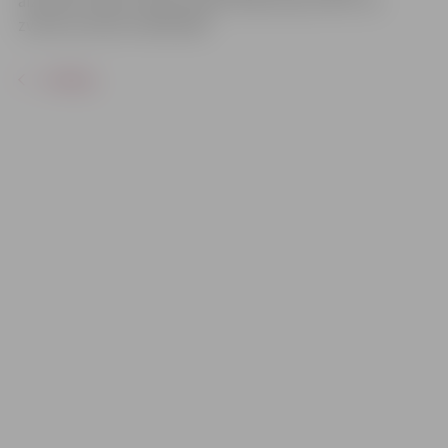
aizpildot anketu elektroniski https://ej.uz/nff7, vai
zvanot pa tālruni 63011829.
ATPAKAĻ