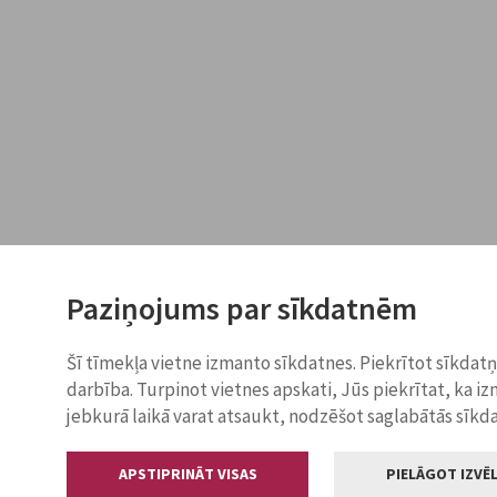
Paziņojums par sīkdatnēm
Šī tīmekļa vietne izmanto sīkdatnes. Piekrītot sīkdat
darbība. Turpinot vietnes apskati, Jūs piekrītat, ka i
jebkurā laikā varat atsaukt, nodzēšot saglabātās sīkd
APSTIPRINĀT VISAS
PIELĀGOT IZVĒL