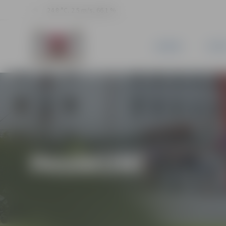
24.8 °C, 2.5 m/s, 66.1 %
JAUNUMI
PILSĒ
PASĀKUMI