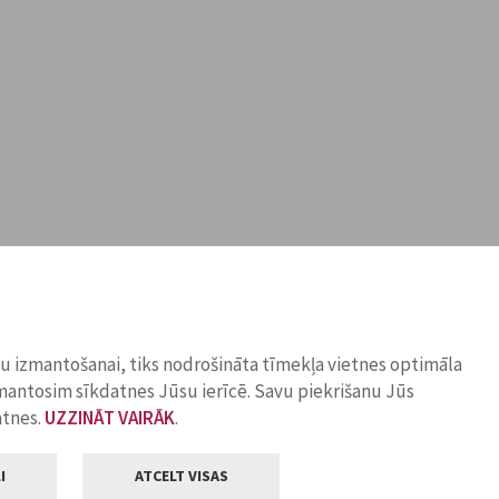
ņu izmantošanai, tiks nodrošināta tīmekļa vietnes optimāla
zmantosim sīkdatnes Jūsu ierīcē. Savu piekrišanu Jūs
atnes.
UZZINĀT VAIRĀK
.
I
ATCELT VISAS