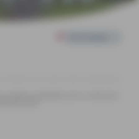
Powered by
 - 23:59 | Gubernatora salā, Jelgavas Vecpilsētas mājā |
Bez maksas
les pavadīšana, sadziedāšanās, danči un rotaļas kopā ar
ubernatora) saliņa.