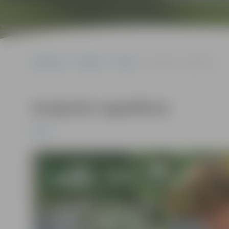
Sākumlapa
Pasākumi
Pilsēta
Saulgriežu sagaidīšana
Saulgriežu sagaidīšana
Pilsēta