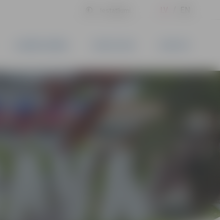
LV
EN
Iestatījumi
UZŅĒMĒJDARBĪBA
PAKALPOJUMI
KONTAKTI