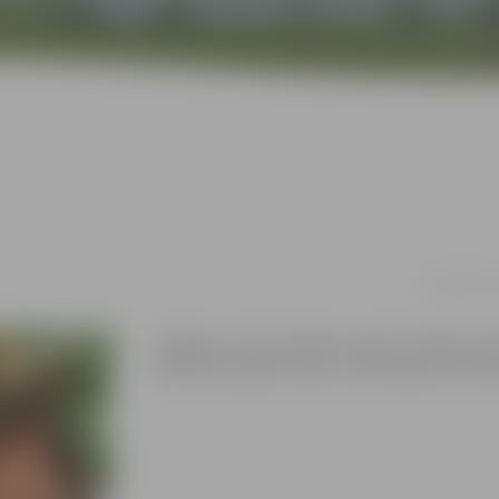
21.06. 19:30
Vainagu un vītņu pīšana, uguns rituāli, sau
folkloras kopām. Ieeja – bez maksas Pils (G