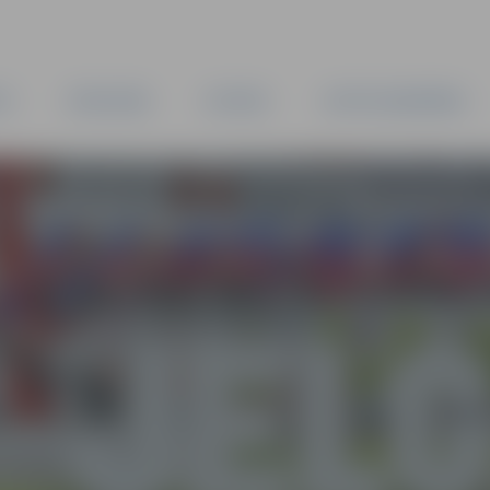
TA
PAŠVALDĪBA
IESTĀDES
KAPITĀLSABIEDRĪBAS