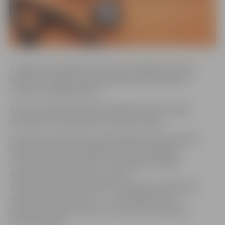
7. oktobrī no pulksten 10 līdz 13.30 Jelgavas Senioru
biedrības telpās Dobeles ielā 62A notiks pasākums
“Senioru veselības diena”.
Senioru veselības dienas dalībniekiem būs iespēja
apmeklēt divas speciālistu vadītas lekcijas:
no pulksten 10.15 līdz 11.45 paredzēta ārstes Karlīnas
Elksnes lekcija “Onkoloģisko slimību profilakse”
no pulksten 12 līdz 13.30 – fizioterapeita Edgara
Antonova lekciju “Kustību prieks”.
Savukārt no pulksten 10 līdz 13 pasākuma dalībnieki
varēs veikt eksprestestus – noteikt glikozes un
holesterīna līmeni asinīs, kā arī saņemt speciālistu
rekomendācijas.