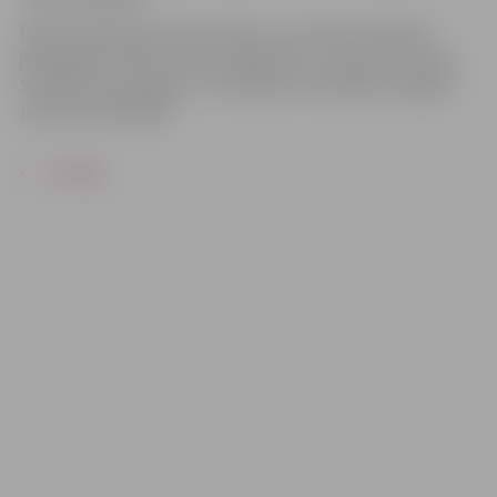
Dalība pasākumā ir bez maksas, un tam nav iepriekš
jāpiesakās. Pasākums tiek organizēts, īstenojot Eiropas
Sociālā fonda projektu “Veselības veicināšana Jelgavā”
(Nr.9.2.4.2/16/I/085).
ATPAKAĻ