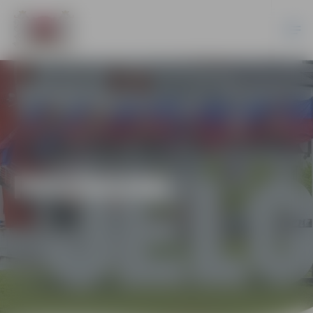
PASĀKUMI