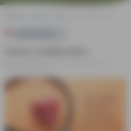
Sākumlapa
Pasākumi
Pilsēta
Senioru veselības diena
Powered by
Senioru veselības diena
07.10. 10:00 - 13:30 | Jelgavas Senioru biedrības telpās
Pilsēta
Dobeles ielā 62A