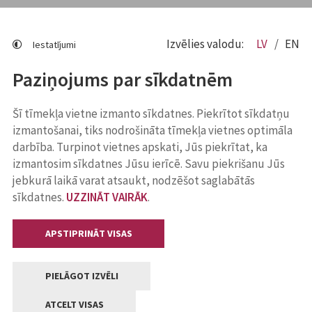
Izvēlies valodu:
LV
EN
Iestatījumi
Paziņojums par sīkdatnēm
Šī tīmekļa vietne izmanto sīkdatnes. Piekrītot sīkdatņu
izmantošanai, tiks nodrošināta tīmekļa vietnes optimāla
darbība. Turpinot vietnes apskati, Jūs piekrītat, ka
izmantosim sīkdatnes Jūsu ierīcē. Savu piekrišanu Jūs
jebkurā laikā varat atsaukt, nodzēšot saglabātās
sīkdatnes.
UZZINĀT VAIRĀK
.
APSTIPRINĀT VISAS
PIELĀGOT IZVĒLI
ATCELT VISAS