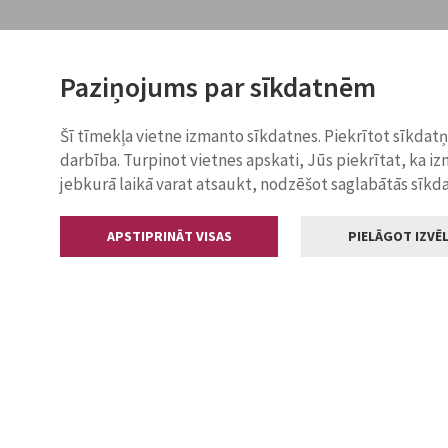
Paziņojums par sīkdatnēm
Šī tīmekļa vietne izmanto sīkdatnes. Piekrītot sīkdat
darbība. Turpinot vietnes apskati, Jūs piekrītat, ka i
jebkurā laikā varat atsaukt, nodzēšot saglabātās sīkd
APSTIPRINĀT VISAS
PIELĀGOT IZVĒL
Kontakti
Jelgavas valstp