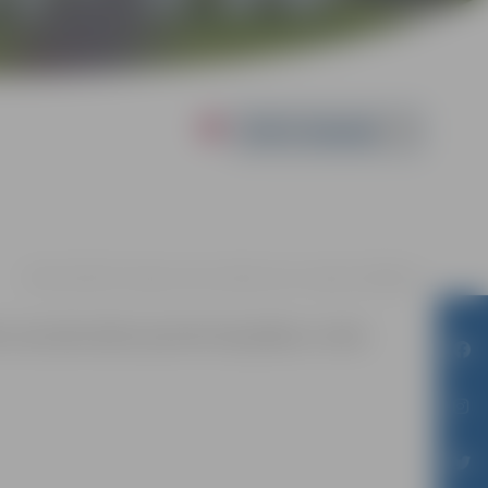
Powered by
18.06. 18:30 | FK "Jelgava" bāze, Kārklu iela 6, Jelgava |
0.00 eiro
m sacensību laikā uzņemtās fotogrāfijas un video