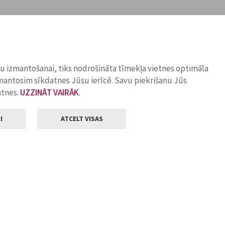
ņu izmantošanai, tiks nodrošināta tīmekļa vietnes optimāla
zmantosim sīkdatnes Jūsu ierīcē. Savu piekrišanu Jūs
atnes.
UZZINĀT VAIRĀK
.
I
ATCELT VISAS
Klientu apkalpošana
ilsētas pašvaldība
Darba laiks