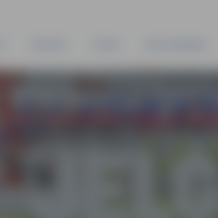
TA
PAŠVALDĪBA
IESTĀDES
KAPITĀLSABIEDRĪBAS