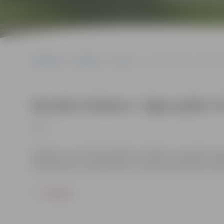
Sākumlapa
Pasākumi
Sports
Sieviešu futbola 1. līgas 
Sieviešu futbola 1. līgas spēle:
Sports
Pasākums var tikt fotografēts un filmēts. Sacensību or
materiālus bez saskaņošanas ar tajās redzamajiem cilv
ATPAKAĻ