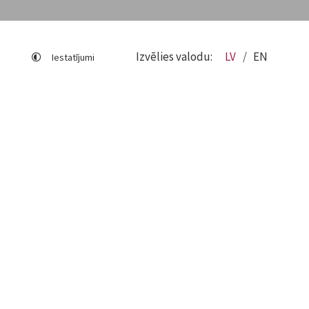
Izvēlies valodu:
LV
EN
Iestatījumi
Lapas karte
Viegli lasīt