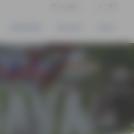
LV
EN
Iestatījumi
UZŅĒMĒJDARBĪBA
PAKALPOJUMI
KONTAKTI