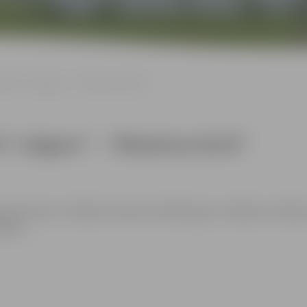
spēle: FK “Jelgava” – “Rēzeknes BJSS”
 FK “Jelgava” – “Rēzeknes BJSS”
ganizatoriem ir tiesības izmantot mārketinga un reklāmas mērķie
ēkiem.