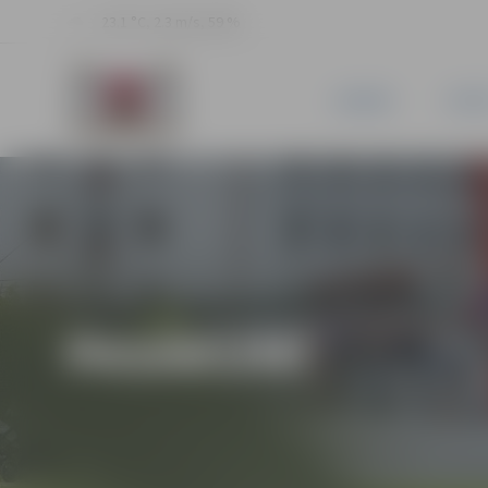
23.1 °C, 2.3 m/s, 59 %
JAUNUMI
PILSĒ
PASĀKUMI