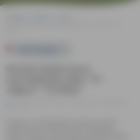
Sākumlapa
Pasākumi
Sports
Sieviešu futbola kausa ceturtdaļfināla spēle: “FS Jelgava”–“FS
Metta”
Powered by
Sieviešu futbola kausa
ceturtdaļfināla spēle: “FS
Jelgava”–“FS Metta”
28.07. 18:00 | FK "Jelgava" bāzē Kārklu ielā 6, Jelgavā |
0.00
Sports
eiro
Pasākums var tikt fotografēts un filmēts. Sacensību
organizatoriem ir tiesības izmantot mārketinga un
reklāmas mērķiem sacensību laikā uzņemtās fotogrāfijas