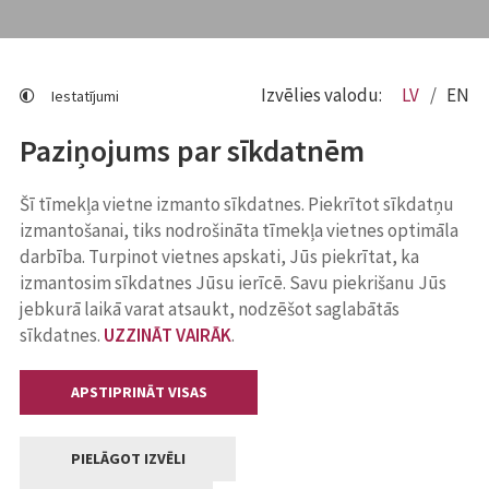
Izvēlies valodu:
LV
EN
Iestatījumi
Paziņojums par sīkdatnēm
Šī tīmekļa vietne izmanto sīkdatnes. Piekrītot sīkdatņu
izmantošanai, tiks nodrošināta tīmekļa vietnes optimāla
darbība. Turpinot vietnes apskati, Jūs piekrītat, ka
izmantosim sīkdatnes Jūsu ierīcē. Savu piekrišanu Jūs
jebkurā laikā varat atsaukt, nodzēšot saglabātās
sīkdatnes.
UZZINĀT VAIRĀK
.
APSTIPRINĀT VISAS
PIELĀGOT IZVĒLI