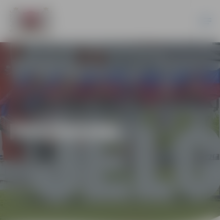
PASĀKUMI