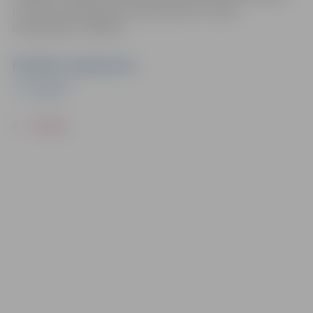
un video materiālus bez saskaņošanas ar tajās
redzamajiem cilvēkiem.
Pasākuma organizators
"FS Jelgava"
ATPAKAĻ