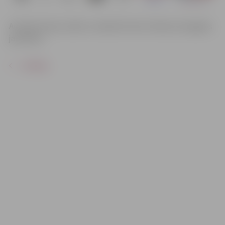
Aicinām ikvienu nākt un atbalstīt lasīt mīlošos Zemgales
jauniešus.
ATPAKAĻ