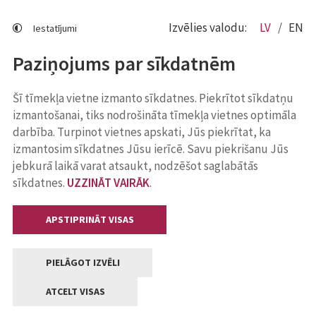
Izvēlies valodu:
LV
EN
Iestatījumi
Paziņojums par sīkdatnēm
Šī tīmekļa vietne izmanto sīkdatnes. Piekrītot sīkdatņu
izmantošanai, tiks nodrošināta tīmekļa vietnes optimāla
darbība. Turpinot vietnes apskati, Jūs piekrītat, ka
izmantosim sīkdatnes Jūsu ierīcē. Savu piekrišanu Jūs
jebkurā laikā varat atsaukt, nodzēšot saglabātās
sīkdatnes.
UZZINĀT VAIRĀK
.
APSTIPRINĀT VISAS
PIELĀGOT IZVĒLI
ATCELT VISAS