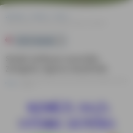
Sākumlapa
Pasākumi
Pilsēta
Skaļās lasīšanas sacensību Zemgales reģiona starpfināls
Powered by
Skaļās lasīšanas sacensību
Zemgales reģiona starpfināls
20.09. 11:00 | Jelgavas pilsētas bibliotēkā, Akadēmijas ielā 26,
Pilsēta
Jelgavā