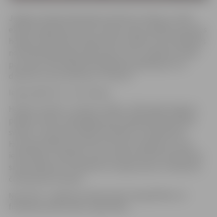
Jelgavas hokeja līdzjutēji aicināti bez maksas uz lielā
ekrāna kopīgi sekot līdzi Latvijas izlases spēlēm pasaules
hokeja čempionātā. Organizatori norāda, ka teritorijā būs
nodrošināti gan galdi, gan krēsli, kā arī pasākuma laikā
par maksu būs pieejami ēdināšanas pakalpojumi un
dzērieni no alus darītavas “Tērvete”.
Ieeja pasākumā – bez maksas.
Hokejs vienmēr ir vienojis cilvēkus. 2023. gadā Jelgavas
pilsētas svētku laikā jelgavnieki kopīgi baudīja hokeja
svētkus, skatoties hokeja tiešraides uz lielā ekrāna
Hercoga Jēkaba laukumā, bet šoreiz īpašā fanu zonā
iedzīvotāji un pilsētas viesi aicināti pulcēties kopā Pasta
salas slidotavā, lai atbalstītu Latvijas izlasi un izbaudītu
čempionāta emocijas.
Ņem vērā – pasākuma laikā notiks fotografēšana un
filmēšana publicitātes vajadzībām.