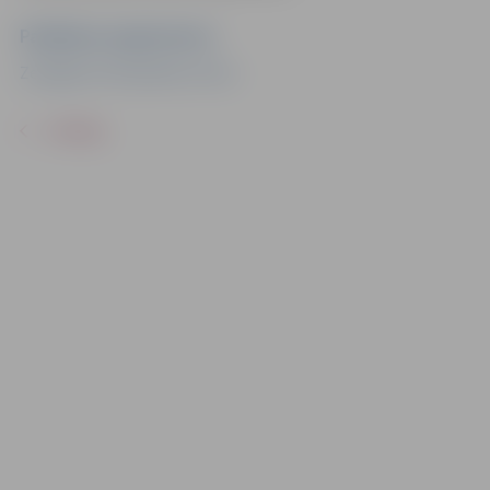
Pasākuma organizators
Zemgales Olimpiskais centrs
ATPAKAĻ