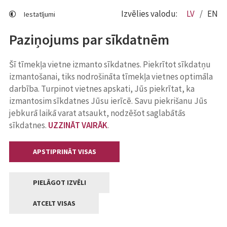
Izvēlies valodu:
LV
EN
Iestatījumi
Paziņojums par sīkdatnēm
Šī tīmekļa vietne izmanto sīkdatnes. Piekrītot sīkdatņu
izmantošanai, tiks nodrošināta tīmekļa vietnes optimāla
darbība. Turpinot vietnes apskati, Jūs piekrītat, ka
izmantosim sīkdatnes Jūsu ierīcē. Savu piekrišanu Jūs
jebkurā laikā varat atsaukt, nodzēšot saglabātās
sīkdatnes.
UZZINĀT VAIRĀK
.
APSTIPRINĀT VISAS
PIELĀGOT IZVĒLI
ATCELT VISAS