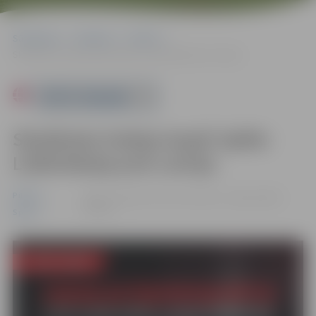
Sākumlapa
Pasākumi
Pilsēta
Skatāmies hokeju kopā! Spēle: Lielbritānija pret Latviju
Powered by
Skatāmies hokeju kopā! Spēle:
Lielbritānija pret Latviju
Pilsēta
24.05. 17:10 | Pasta salas slidotava, Jelgava |
Bez
maksas
Sports