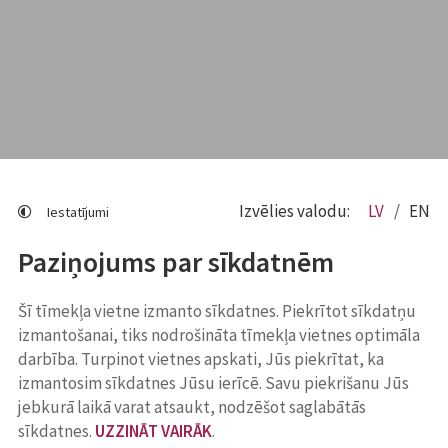
Izvēlies valodu:
LV
EN
Iestatījumi
Paziņojums par sīkdatnēm
Šī tīmekļa vietne izmanto sīkdatnes. Piekrītot sīkdatņu
izmantošanai, tiks nodrošināta tīmekļa vietnes optimāla
darbība. Turpinot vietnes apskati, Jūs piekrītat, ka
izmantosim sīkdatnes Jūsu ierīcē. Savu piekrišanu Jūs
jebkurā laikā varat atsaukt, nodzēšot saglabātās
sīkdatnes.
UZZINĀT VAIRĀK
.