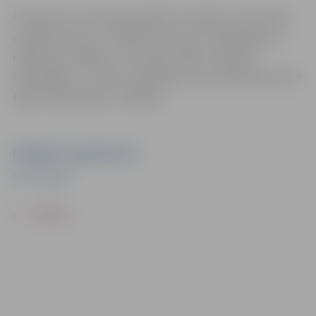
Pasākums var tikt fotografēts un filmēts. Sacensību
organizatoriem ir tiesības izmantot mārketinga un
reklāmas mērķiem sacensību laikā uzņemtās
fotogrāfijas un video materiālus bez saskaņošanas ar
tajās redzamajiem cilvēkiem.
Pasākuma organizators
SK "Mitauer"
ATPAKAĻ