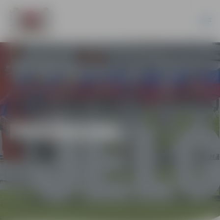
PASĀKUMI