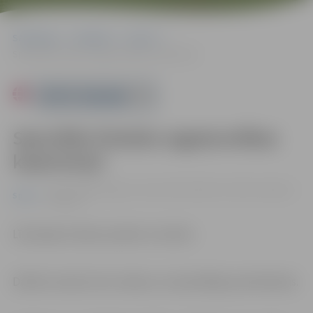
Sākumlapa
Pasākumi
Sports
Speciālās fiziskās sagatavotības koptreniņš
Powered by
Speciālās fiziskās sagatavotības
koptreniņš
30.11. 10:00 | Jelgavas sporta halle, Mātera iela 44a, Jelgava |
Sports
0.00 eiro
Līdzi jāņem ūdens pudele un dvielis.
Dalība treniņā ir bez maksas un iepriekšējas pieteikšanās.