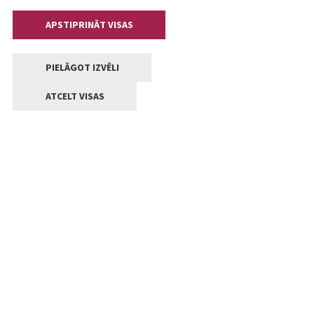
APSTIPRINĀT VISAS
PIELĀGOT IZVĒLI
ATCELT VISAS
Kontakti
Jelgavas valstpilsētas pašvaldība
Lielā iela 11, Jelgava, LV-3001
+371 63005522