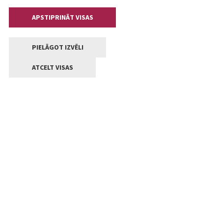
APSTIPRINĀT VISAS
PIELĀGOT IZVĒLI
ATCELT VISAS
Kontakti
Jelgavas valstpilsētas pašvaldība
Lielā iela 11, Jelgava, LV-3001
+371 63005522