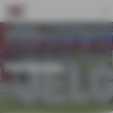
PASĀKUMI