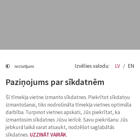
Izvēlies valodu:
LV
EN
Iestatījumi
Paziņojums par sīkdatnēm
Šī tīmekļa vietne izmanto sīkdatnes. Piekrītot sīkdatņu
izmantošanai, tiks nodrošināta tīmekļa vietnes optimāla
darbība. Turpinot vietnes apskati, Jūs piekrītat, ka
izmantosim sīkdatnes Jūsu ierīcē. Savu piekrišanu Jūs
jebkurā laikā varat atsaukt, nodzēšot saglabātās
sīkdatnes.
UZZINĀT VAIRĀK
.