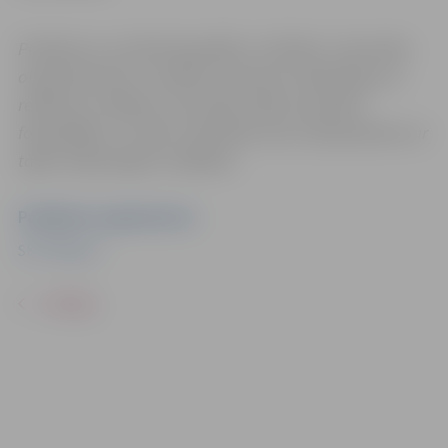
Pasākums var tikt fotografēts un filmēts. Sacensību
organizatoriem ir tiesības izmantot mārketinga un
reklāmas mērķiem sacensību laikā uzņemtās
fotogrāfijas un video materiālus bez saskaņošanas ar
tajās redzamajiem cilvēkiem.
Pasākuma organizators
SK "Mitauer"
ATPAKAĻ