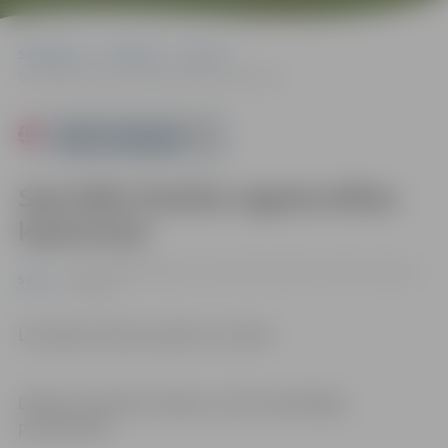
Sākumlapa
Pasākumi
Sports
Speciālās fiziskās sagatavotības koptreniņš
Powered by
Speciālās fiziskās sagatavotības
koptreniņš
14.12. 10:00 | Jelgavas sporta halle, Mātera iela 44a, Jelgava |
Sports
0.00 eiro
Līdz jāņem ūdens pudele un dvielis.
Dalība treniņā bez maksas un bez iepriekšējas
pieteikšanās.