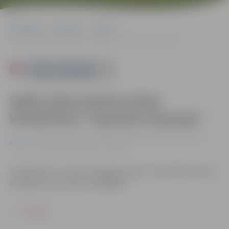
Sākumlapa
Pasākumi
Pilsēta
Spēle sākumskolas klašu kolektīviem “Iepazīsti Aspaziju”
Powered by
Spēle sākumskolas klašu
kolektīviem “Iepazīsti Aspaziju”
no 03.03. līdz 07.03. | Bērnu un jauniešu bibliotēkā "Zinītis",
Pilsēta
Zemgales prospektā 7, Jelgavā
Sadarbībā ar muzeju “Aspazijas māja”. Pieteikšanās klašu
kolektīviem pa tālruni 63029093.
ATPAKAĻ