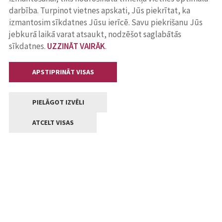
darbība. Turpinot vietnes apskati, Jūs piekrītat, ka
izmantosim sīkdatnes Jūsu ierīcē. Savu piekrišanu Jūs
jebkurā laikā varat atsaukt, nodzēšot saglabātās
sīkdatnes.
UZZINĀT VAIRĀK
.
APSTIPRINĀT VISAS
PIELĀGOT IZVĒLI
ATCELT VISAS
Kontakti