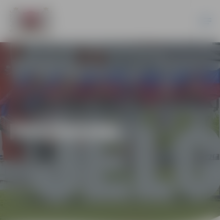
PASĀKUMI