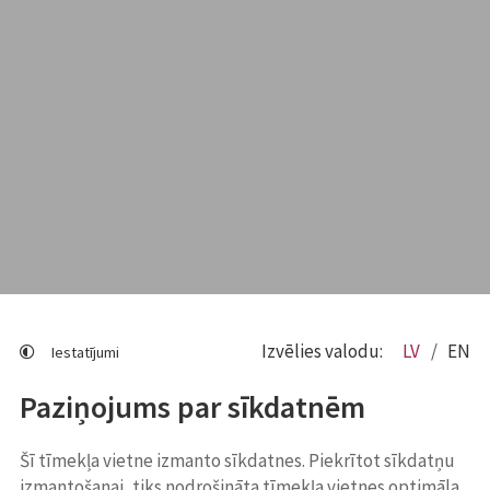
Izvēlies valodu:
LV
EN
Iestatījumi
Paziņojums par sīkdatnēm
Šī tīmekļa vietne izmanto sīkdatnes. Piekrītot sīkdatņu
izmantošanai, tiks nodrošināta tīmekļa vietnes optimāla